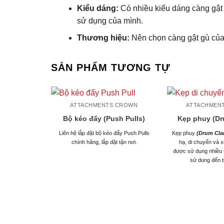
Kiểu dáng:
Có nhiều kiểu dáng càng gật 
sử dụng của mình.
Thương hiệu:
Nên chọn càng gật gù của 
SẢN PHẨM TƯƠNG TỰ
ATTACHMENTS CROWN
ATTACHMEN
Bộ kéo đẩy (Push Pulls)
Kẹp phuy (Dr
Liên hệ lắp đặt bộ kéo đẩy Push Pulls
Kẹp phuy
(Drum Cl
chính hãng, lắp đặt tận nơi.
hạ, di chuyển và 
được sử dụng nhiều t
sử dung đến t