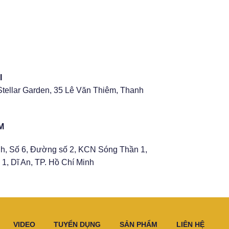
I
Stellar Garden, 35 Lê Văn Thiêm, Thanh
M
h, Số 6, Đường số 2, KCN Sóng Thần 1,
1, Dĩ An, TP. Hồ Chí Minh
VIDEO
TUYỂN DỤNG
SẢN PHẨM
LIÊN HỆ