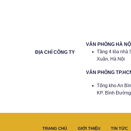
VĂN PHÒNG HÀ NỘ
Tầng 4 tòa nhà 
ĐỊA CHỈ CÔNG TY
Xuân, Hà Nội
VĂN PHÒNG TP.HC
Tổng kho An Bìn
KP. Bình Đường 
TRANG CHỦ
GIỚI THIỆU
TIN TỨC