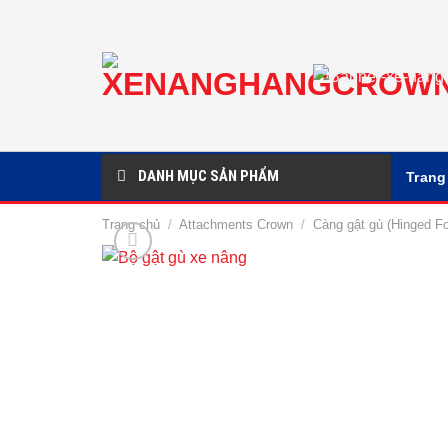
Chuyển
đến
nội
dung
DANH MỤC SẢN PHẨM
Trang
Trang chủ
/
Attachments Crown
/
Càng gật gù (Hinged Fo