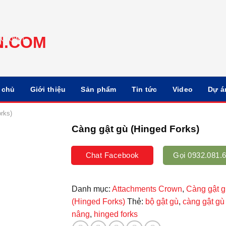
 chủ
Giới thiệu
Sản phẩm
Tin tức
Video
Dự á
rks)
Càng gật gù (Hinged Forks)
Chat Facebook
Gọi 0932.081.
Danh mục:
Attachments Crown
,
Càng gật g
(Hinged Forks)
Thẻ:
bộ gật gù
,
càng gật gù
nâng
,
hinged forks