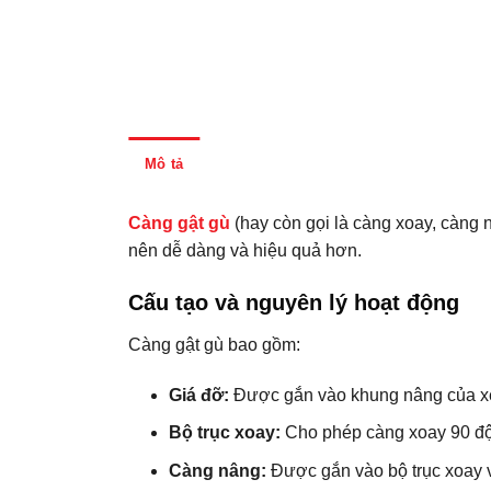
Mô tả
Đánh giá (0)
Thông tin thanh toán
Càng gật gù
(hay còn gọi là càng xoay, càng n
nên dễ dàng và hiệu quả hơn.
Cấu tạo và nguyên lý hoạt động
Càng gật gù bao gồm:
Giá đỡ:
Được gắn vào khung nâng của x
Bộ trục xoay:
Cho phép càng xoay 90 độ s
Càng nâng:
Được gắn vào bộ trục xoay v