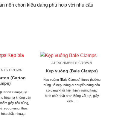
 Bạn nên chọn kiểu dáng phù hợp với nhu cầu
ATTACHMENTS CROWN
ENTS CROWN
Kẹp vuông (Bale Clamps)
arton (Carton
Kẹp vuông (Bale Clamps) được thường
amps)
dùng để kẹp, nâng di chuyển hàng hóa
có dạng khối, kiện hình vuông hoặc
 (Carton clamps) lý
hình chữ nhật như: Bông vải sợi, giấy
àng hóa mà không cần
kiện, ...
phẩm giấy tiêu dùng,
n tử, rượu vang, thực
 hóa chất, nhựa,...
ATTAC
Kẹp đa nă