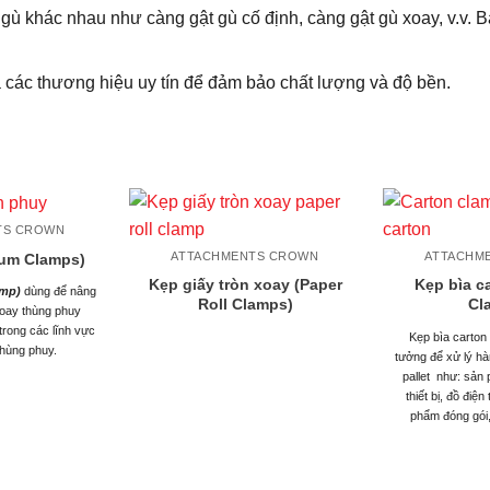
gù khác nhau như càng gật gù cố định, càng gật gù xoay, v.v.
các thương hiệu uy tín để đảm bảo chất lượng và độ bền.
TS CROWN
ATTACHMENTS CROWN
ATTACHM
um Clamps)
Kẹp giấy tròn xoay (Paper
Kẹp bìa c
amp)
dùng để nâng
Roll Clamps)
Cl
xoay thùng phuy
rong các lĩnh vực
Kẹp bìa carton
hùng phuy.
tưởng để xử lý h
pallet như: sản 
thiết bị, đồ điệ
phẩm đóng gói,