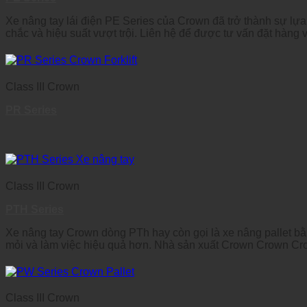
Xe nâng tay lái điện PE Series của Crown đã trở thành sự lựa
chắc và hiệu suất vượt trội. Liên hệ để được tư vấn đặt hàng 
Class III Crown
PR Series
Class III Crown
PTH Series
Xe nâng tay Crown dòng PTh hay còn gọi là xe nâng pallet bằng 
mỏi và làm việc hiệu quả hơn. Nhà sản xuất Crown Crown Cro
Class III Crown