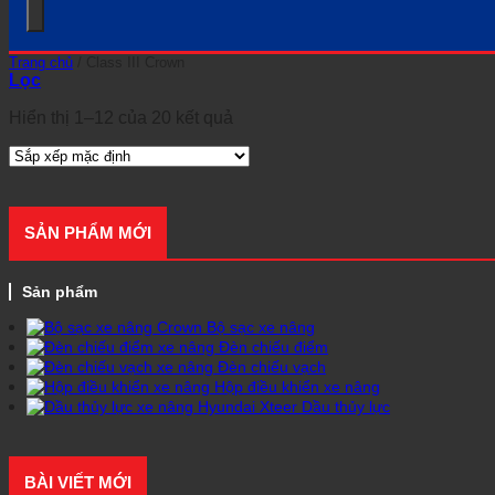
Trang chủ
/
Class III Crown
Lọc
Hiển thị 1–12 của 20 kết quả
SẢN PHẨM MỚI
Sản phẩm
Bộ sạc xe nâng
Đèn chiếu điểm
Đèn chiếu vạch
Hộp điều khiển xe nâng
Dầu thủy lực
BÀI VIẾT MỚI