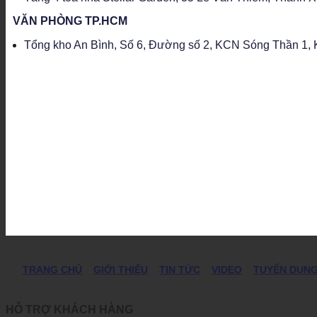
VĂN PHÒNG TP.HCM
Tổng kho An Bình, Số 6, Đường số 2, KCN Sóng Thần 1, K
TRANG CHỦ
GIỚI THIỆU
TIN TỨC
VIDEO
TUYỂN DỤN
HỖ TRỢ KHÁCH HÀNG