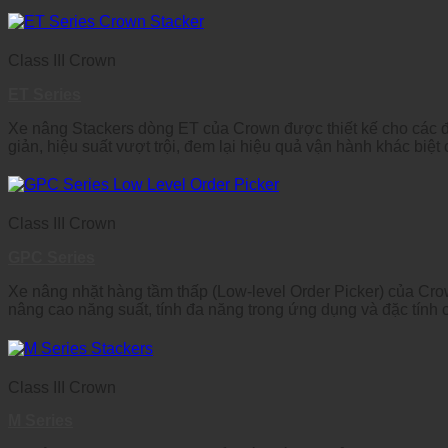
Class III Crown
ET Series
Xe nâng Stackers dòng ET của Crown được thiết kế cho các đ
giản, hiệu suất vượt trội, đem lại hiệu quả vận hành khác biệt
Class III Crown
GPC Series
Xe nâng nhặt hàng tầm thấp (Low-level Order Picker) của Crown 
nâng cao năng suất, tính đa năng trong ứng dụng và đặc tính cô
Class III Crown
M Series