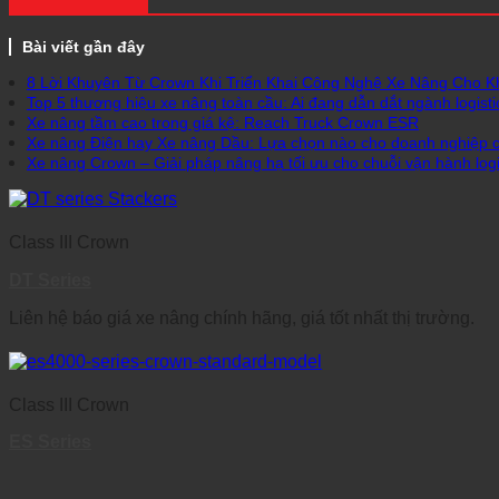
Bài viết gần đây
8 Lời Khuyên Từ Crown Khi Triển Khai Công Nghệ Xe Nâng Cho 
Top 5 thương hiệu xe nâng toàn cầu: Ai đang dẫn dắt ngành logisti
Xe nâng tầm cao trong giá kệ: Reach Truck Crown ESR
Xe nâng Điện hay Xe nâng Dầu: Lựa chọn nào cho doanh nghiệp 
Xe nâng Crown – Giải pháp nâng hạ tối ưu cho chuỗi vận hành logis
Class III Crown
DT Series
Liên hệ báo giá xe nâng chính hãng, giá tốt nhất thị trường.
Class III Crown
ES Series