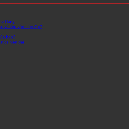
Kho Hàng
cs và kho vận hiện đại?
của bạn?
tics hiện đại