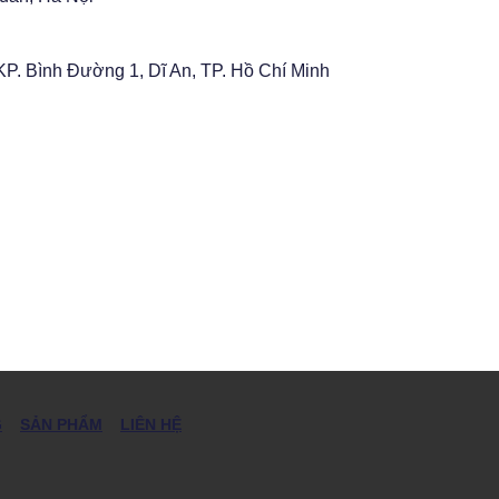
P. Bình Đường 1, Dĩ An, TP. Hồ Chí Minh
G
SẢN PHẨM
LIÊN HỆ