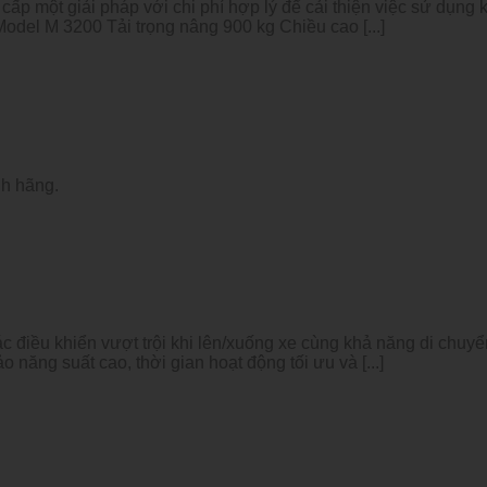
p một giải pháp với chi phí hợp lý để cải thiện việc sử dụng k
del M 3200 Tải trọng nâng 900 kg Chiều cao [...]
nh hãng.
điều khiển vượt trội khi lên/xuống xe cùng khả năng di chuyể
năng suất cao, thời gian hoạt động tối ưu và [...]