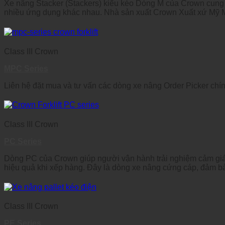
Xe nâng Stacker (Stackers) kiểu kéo Dòng M của Crown cung cấ
nhiều ứng dụng khác nhau. Nhà sản xuất Crown Xuất xứ Mỹ Mo
Class III Crown
MPC Series
Liên hệ đặt mua và tư vấn các dòng xe nâng Order Picker chí
Class III Crown
PC Series
Dòng PC của Crown giúp người vận hành trải nghiệm cảm giác 
hiệu quả khi xếp hàng. Đây là dòng xe nâng cứng cáp, đảm bảo 
Class III Crown
PE Series