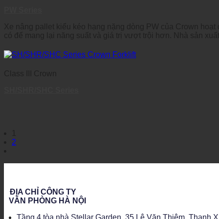
PW Series
Xe nâng pallet kiểu kéo hạng nặng dòng PW của Crown hoạt
có để mang lại năng suất và giá trị vượt trội hơn. Nhà sản x
Class III Crown
SH/SHR/SHC Series
1
2
ĐỊA CHỈ CÔNG TY
VĂN PHÒNG HÀ NỘI
Tầng 4 tòa nhà Stellar Garden, 35 Lê Văn Thiêm, Thanh 