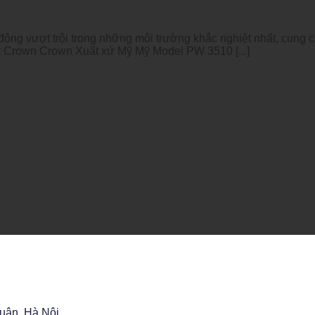
 động vượt trội trong những môi trường khắc nghiệt nhất, cun
uất Crown Crown Xuất xứ Mỹ Mỹ Model PW 3510 [...]
Xuân, Hà Nội