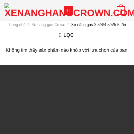
Chuyển
0
đến
nội
Trang chủ
/
Xe nâng gas Crown
/
Xe nâng gas 3.5/4/4.5/5/5.5 tấn
dung
LỌC
Không tìm thấy sản phẩm nào khớp với lựa chọn của bạn.