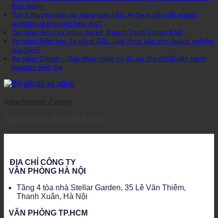
Kho Hàng
Top 5 thương hiệu xe nâng toàn cầu: Ai đang dẫn dắt ngành
logistics và kho vận hiện đại?
Xe nâng tầm cao trong giá kệ: Reach Truck Crown ESR
Xe nâng Điện hay Xe nâng Dầu: Lựa chọn nào cho doanh nghiệp
của bạn?
Xe nâng Crown – Giải pháp nâng hạ tối ưu cho chuỗi vận hành
logistics hiện đại
Attachments Crown
Càng gật gù (Hinged Forks)
ĐỊA CHỈ CÔNG TY
VĂN PHÒNG HÀ NỘI
Tầng 4 tòa nhà Stellar Garden, 35 Lê Văn Thiêm,
Thanh Xuân, Hà Nội
VĂN PHÒNG TP.HCM