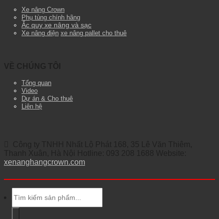
Xe nâng Crown
Phụ tùng chính hãng
Ắc quy xe nâng và sạc
Xe nâng điện
xe nâng pallet cho thuê
VỀ CHÚNG TÔI
Tổng quan
Video
Dự án & Cho thuê
Liên hệ
Công ty TNHH Nhất Lộ Phát 168, 35 Lê Văn Thiêm,
Thanh Xuân, Hà Nội Hotline: 093 208 1688 Website:
xenanghangcrown.com
Tìm
kiếm: