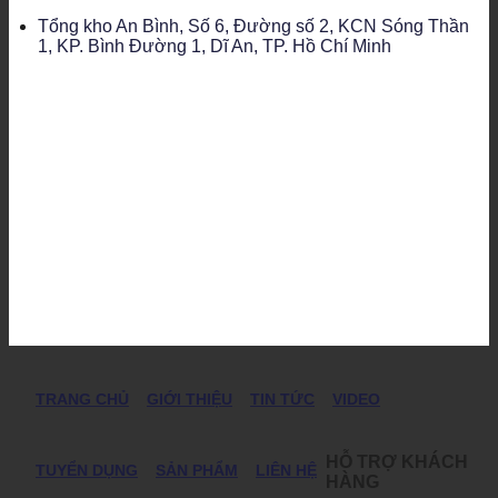
Tổng kho An Bình, Số 6, Đường số 2, KCN Sóng Thần
1, KP. Bình Đường 1, Dĩ An, TP. Hồ Chí Minh
TRANG CHỦ
GIỚI THIỆU
TIN TỨC
VIDEO
HỖ TRỢ KHÁCH
TUYỂN DỤNG
SẢN PHẨM
LIÊN HỆ
HÀNG