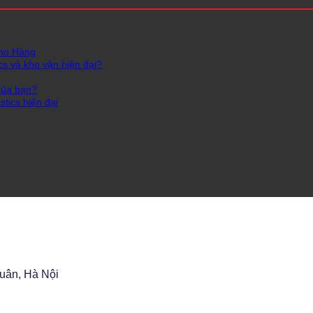
Kho Hàng
cs và kho vận hiện đại?
của bạn?
tics hiện đại
Xuân, Hà Nội