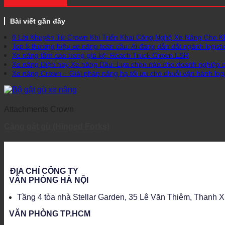
Bài viết gần đây
8 Lời Khuyên Từ Crown Khi Triển Khai Công Nghệ Xe Nâng Cho 
Top 5 thương hiệu xe nâng toàn cầu: Ai đang dẫn dắt ngành logisti
Xe nâng tầm cao trong giá kệ: Reach Truck Crown ESR
Xe nâng Điện hay Xe nâng Dầu: Lựa chọn nào cho doanh nghiệp 
Xe nâng Crown – Giải pháp nâng hạ tối ưu cho chuỗi vận hành logis
Attachments Crown
Càng gật gù (Hinged Forks)
ĐỊA CHỈ CÔNG TY
VĂN PHÒNG HÀ NỘI
Tầng 4 tòa nhà Stellar Garden, 35 Lê Văn Thiêm, Thanh 
VĂN PHÒNG TP.HCM