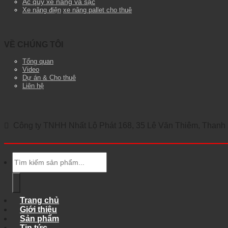
Ắc quy xe nâng và sạc
Xe nâng điện
xe nâng pallet cho thuê
VỀ CHÚNG TÔI
Tổng quan
Video
Dự án & Cho thuê
Liên hệ
Công ty TNHH Nhất Lộ Phát 168, 35 Lê Văn Thiêm, Thanh X
Tìm
kiếm:
Trang chủ
Giới thiệu
Sản phẩm
Tin tức