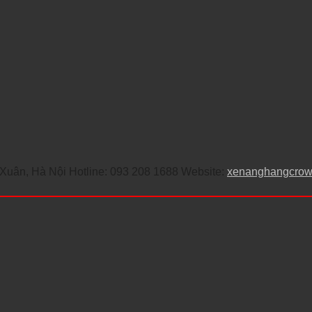
uân, Hà Nội Hotline: 093 208 1688 Website:
xenanghangcro