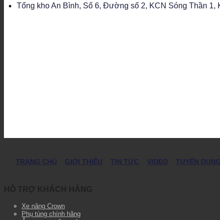
Tổng kho An Bình, Số 6, Đường số 2, KCN Sóng Thần 1, K
TRANG CHỦ
GIỚI THIỆU
TIN TỨC
VIDEO
TUYỂN DỤN
HỖ TRỢ KHÁCH HÀNG
Xe nâng Crown
Phụ tùng chính hãng