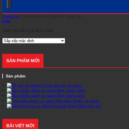
Trang chủ
/
Sản phẩm được gắn thẻ “bộ gật gù”
Lọc
Hiển thị kết quả duy nhất
SẢN PHẨM MỚI
Sản phẩm
Bộ sạc xe nâng
Đèn chiếu điểm
Đèn chiếu vạch
Hộp điều khiển xe nâng
Dầu thủy lực
BÀI VIẾT MỚI