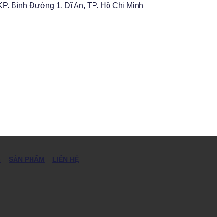
P. Bình Đường 1, Dĩ An, TP. Hồ Chí Minh
G
SẢN PHẨM
LIÊN HỆ