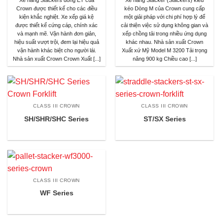
Crown được thiết kế cho các điều
kéo Dòng M của Crown cung cấp
kiện khắc nghiệt. Xe xếp giá kệ
một giải pháp với chi phí hợp lý để
được thiết kế cứng cáp, chính xác
cải thiện việc sử dụng không gian và
và mạnh mẽ. Vận hành đơn giản,
xếp chồng tải trong nhiều ứng dụng
hiệu suất vượt trội, đem lại hiệu quả
khác nhau. Nhà sản xuất Crown
vận hành khác biệt cho người lái.
Xuất xứ Mỹ Model M 3200 Tải trọng
Nhà sản xuất Crown Crown Xuất [...]
nâng 900 kg Chiều cao [...]
CLASS III CROWN
CLASS III CROWN
SH/SHR/SHC Series
ST/SX Series
CLASS III CROWN
WF Series