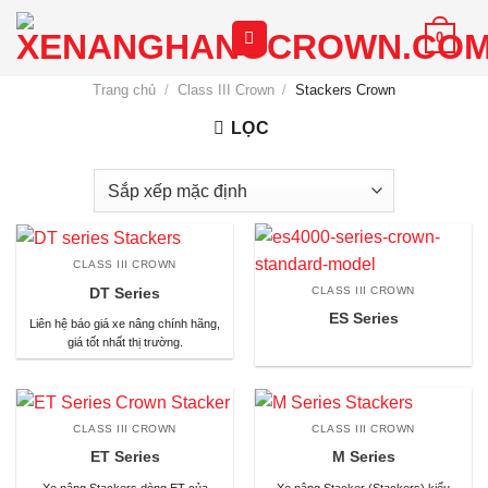
Chuyển
0
đến
nội
Trang chủ
/
Class III Crown
/
Stackers Crown
dung
LỌC
CLASS III CROWN
CLASS III CROWN
DT Series
ES Series
Liên hệ báo giá xe nâng chính hãng,
giá tốt nhất thị trường.
CLASS III CROWN
CLASS III CROWN
ET Series
M Series
Xe nâng Stackers dòng ET của
Xe nâng Stacker (Stackers) kiểu