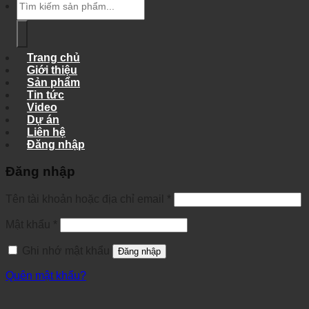
kiếm:
Trang chủ
Giới thiệu
Sản phẩm
Tin tức
Video
Dự án
Liên hệ
Đăng nhập
Đăng nhập
Tên tài khoản hoặc địa chỉ email
*
Mật khẩu
*
Ghi nhớ mật khẩu
Đăng nhập
Quên mật khẩu?