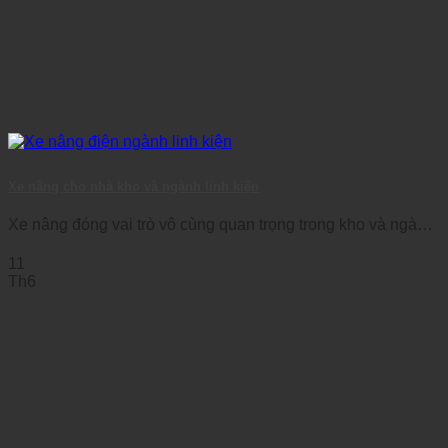
Xe nâng cho nhà kho và ngành linh kiện
Xe nâng đóng vai trò vô cùng quan trọng trong kho và ngành
linh kiện, [...]
11
Th6