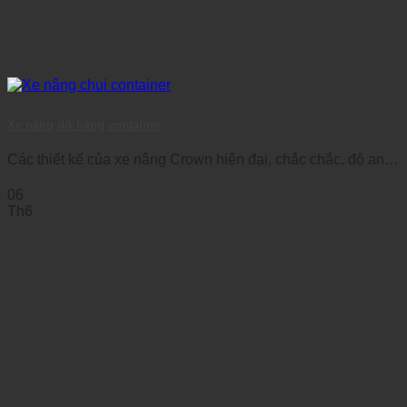
Xe nâng dỡ hàng container
Các thiết kế của xe nâng Crown hiện đại, chắc chắc, độ an
toàn và [...]
06
Th6