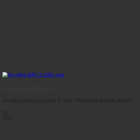
Xe nâng VNA | TSP Series
Xe nâng càng xoay điện 3 chiều VNA (Very Narrow Aisle) là
dòng xe nâng [...]
12
Th6