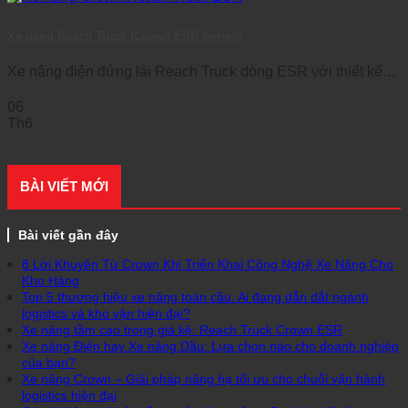
Xe nâng Reach Truck (Crown ESR Series)
Xe nâng điện đứng lái Reach Truck dòng ESR với thiết kế
hiện đại, độ [...]
06
Th6
BÀI VIẾT MỚI
Bài viết gần đây
8 Lời Khuyên Từ Crown Khi Triển Khai Công Nghệ Xe Nâng Cho
Kho Hàng
Top 5 thương hiệu xe nâng toàn cầu: Ai đang dẫn dắt ngành
logistics và kho vận hiện đại?
Xe nâng tầm cao trong giá kệ: Reach Truck Crown ESR
Xe nâng Điện hay Xe nâng Dầu: Lựa chọn nào cho doanh nghiệp
của bạn?
Xe nâng Crown – Giải pháp nâng hạ tối ưu cho chuỗi vận hành
logistics hiện đại