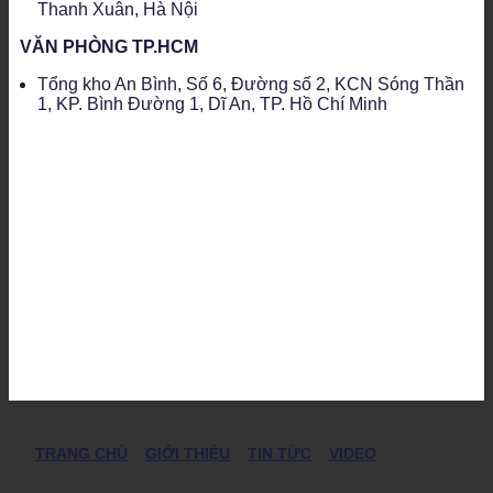
Thanh Xuân, Hà Nội
VĂN PHÒNG TP.HCM
Tổng kho An Bình, Số 6, Đường số 2, KCN Sóng Thần
1, KP. Bình Đường 1, Dĩ An, TP. Hồ Chí Minh
TRANG CHỦ
GIỚI THIỆU
TIN TỨC
VIDEO