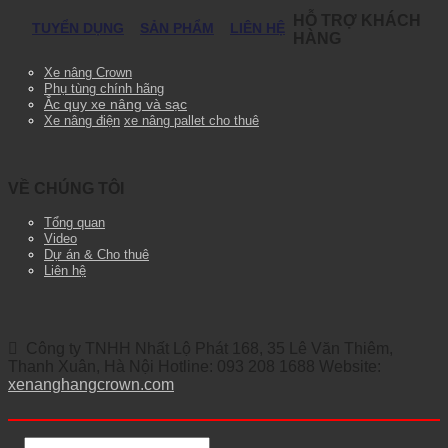
HỖ TRỢ KHÁCH
TUYỂN DỤNG
SẢN PHẨM
LIÊN HỆ
HÀNG
Xe nâng Crown
Phụ tùng chính hãng
Ắc quy xe nâng và sạc
Xe nâng điện
xe nâng pallet cho thuê
VỀ CHÚNG TÔI
Tổng quan
Video
Dự án & Cho thuê
Liên hệ
Công ty TNHH Nhất Lộ Phát 168, 35 Lê Văn Thiêm,
Thanh Xuân, Hà Nội Hotline: 093 208 1688 Website:
xenanghangcrown.com
Tìm