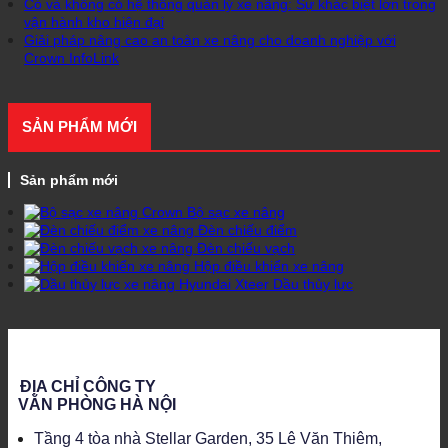
Có và không có hệ thống quản lý xe nâng: Sự khác biệt lớn trong
vận hành kho hiện đại
Giải pháp nâng cao an toàn xe nâng cho doanh nghiệp với
Crown InfoLink
SẢN PHẨM MỚI
Sản phẩm mới
Bộ sạc xe nâng
Đèn chiếu điểm
Đèn chiếu vạch
Hộp điều khiển xe nâng
Dầu thủy lực
ĐỊA CHỈ CÔNG TY
VĂN PHÒNG HÀ NỘI
Tầng 4 tòa nhà Stellar Garden, 35 Lê Văn Thiêm,