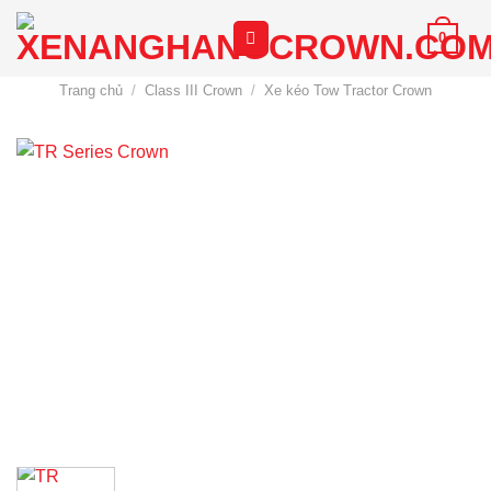
Chuyển
0
đến
nội
Trang chủ
/
Class III Crown
/
Xe kéo Tow Tractor Crown
dung