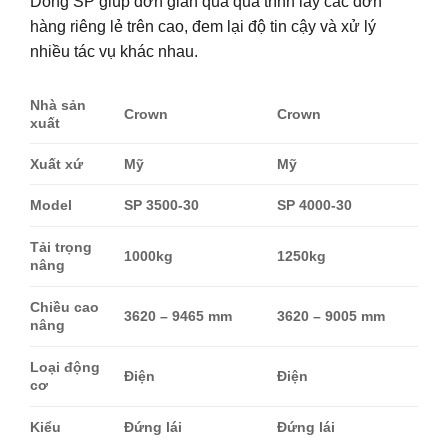
Dòng SP giúp đơn giản quá quá trình lấy các đơn
hàng riêng lẻ trên cao, đem lại độ tin cậy và xử lý
nhiều tác vụ khác nhau.
Nhà sản
Crown
Crown
xuất
Xuất xứ
Mỹ
Mỹ
Model
SP 3500-30
SP 4000-30
Tải trọng
1000kg
1250kg
nâng
Chiều cao
3620 – 9465 mm
3620 – 9005 mm
nâng
Loại động
Điện
Điện
cơ
Kiểu
Đứng lái
Đứng lái