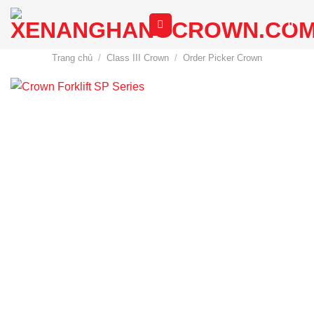
Chuyển
0
đến
nội
Trang chủ
/
Class III Crown
/
Order Picker Crown
dung