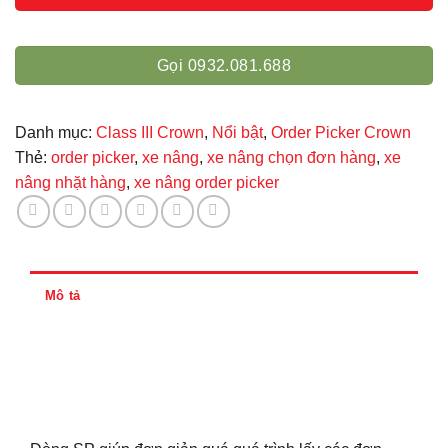
Gọi 0932.081.688
Danh mục:
Class III Crown
,
Nổi bật
,
Order Picker Crown
Thẻ:
order picker
,
xe nâng
,
xe nâng chọn đơn hàng
,
xe
nâng nhặt hàng
,
xe nâng order picker
Mô tả
Đánh giá (0)
Thông tin thanh toán