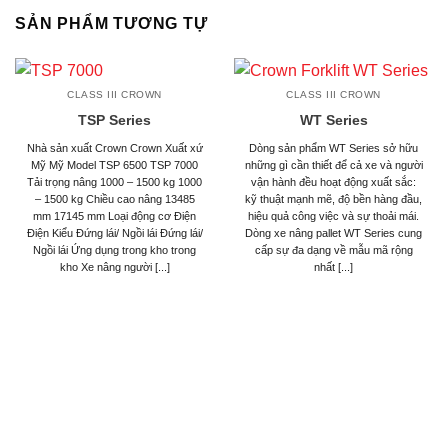
SẢN PHẨM TƯƠNG TỰ
CLASS III CROWN
CLASS III CROWN
TSP Series
WT Series
Nhà sản xuất Crown Crown Xuất xứ
Dòng sản phẩm WT Series sở hữu
Mỹ Mỹ Model TSP 6500 TSP 7000
những gì cần thiết để cả xe và người
Tải trọng nâng 1000 – 1500 kg 1000
vận hành đều hoạt động xuất sắc:
– 1500 kg Chiều cao nâng 13485
kỹ thuật mạnh mẽ, độ bền hàng đầu,
mm 17145 mm Loại động cơ Điện
hiệu quả công việc và sự thoải mái.
Điện Kiểu Đứng lái/ Ngồi lái Đứng lái/
Dòng xe nâng pallet WT Series cung
Ngồi lái Ứng dụng trong kho trong
cấp sự đa dạng về mẫu mã rộng
kho Xe nâng người [...]
nhất [...]