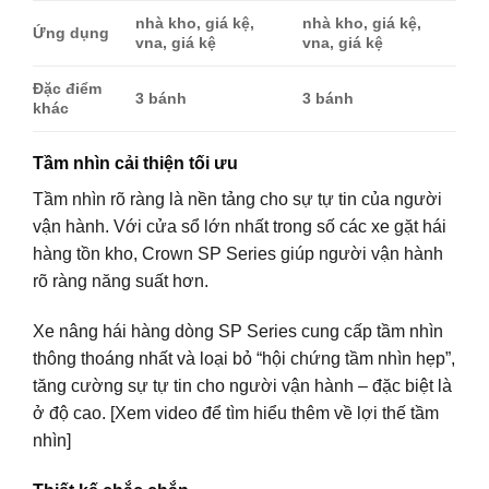
nhà kho, giá kệ,
nhà kho, giá kệ,
Ứng dụng
vna, giá kệ
vna, giá kệ
Đặc điểm
3 bánh
3 bánh
khác
Tầm nhìn cải thiện tối ưu
Tầm nhìn rõ ràng là nền tảng cho sự tự tin của người
vận hành. Với cửa sổ lớn nhất trong số các xe gặt hái
hàng tồn kho, Crown SP Series giúp người vận hành
rõ ràng năng suất hơn.
Xe nâng hái hàng dòng SP Series cung cấp tầm nhìn
thông thoáng nhất và loại bỏ “hội chứng tầm nhìn hẹp”,
tăng cường sự tự tin cho người vận hành – đặc biệt là
ở độ cao. [Xem video để tìm hiểu thêm về lợi thế tầm
nhìn]