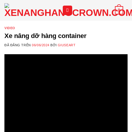
Chuyển
0
đến
nội
dung
VIDEO
Xe nâng dỡ hàng container
ĐÃ ĐĂNG TRÊN
06/06/2024
BỞI
GIUSEART