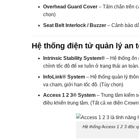
Overhead Guard Cover
– Tấm chắn trên cao
chọn)
Seat Belt Interlock / Buzzer
– Cảnh báo dây
Hệ thống điện tử quản lý an 
Intrinsic Stability System®
– Hệ thống ổn 
chỉnh tốc độ để xe luôn ở trạng thái an toà
InfoLink® System
– Hệ thống quản lý thông
va chạm, giới hạn tốc độ. (Tùy chọn)
Access 1 2 3® System
– Trung tâm kiểm so
điều khiển trung tâm. (Tất cả xe điện Crown
Hệ thống Access 1 2 3 độc qu