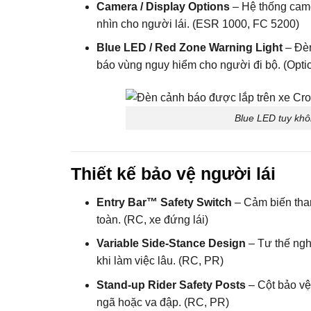
Camera / Display Options
– Hệ thống came
nhìn cho người lái. (ESR 1000, FC 5200)
Blue LED / Red Zone Warning Light
– Đèn
báo vùng nguy hiểm cho người đi bộ. (Opti
Blue LED tuy không
Thiết kế bảo vệ người lái
Entry Bar™ Safety Switch
– Cảm biến than
toàn. (RC, xe đứng lái)
Variable Side-Stance Design
– Tư thế nghi
khi làm việc lâu. (RC, PR)
Stand-up Rider Safety Posts
– Cột bảo vệ
ngã hoặc va đập. (RC, PR)