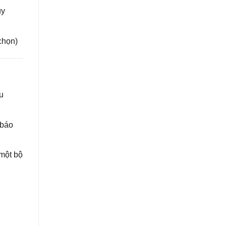
ùy
chọn)
u
 báo
 một bộ