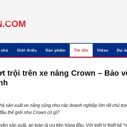
 chủ
Giới thiệu
Sản phẩm
Tin tức
Video
Dự á
t trội trên xe nâng Crown – Bảo v
ành
̀ sản xuất xe nâng cũng như các doanh nghiệp lớn rất chú tro
̀u thế giới như Crown có gì?
n sản xuất, an toàn là ưu tiên hàng đầu. Với triết lý thiết kế “