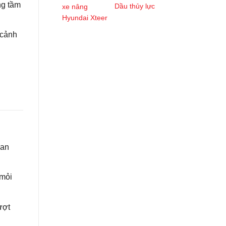
ng tầm
Dầu thủy lực
 cảnh
 an
 mỏi
ượt