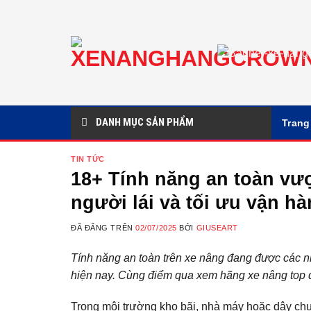
Chuyển
đến
nội
dung
DANH MỤC SẢN PHẨM
Trang
TIN TỨC
18+ Tính năng an toàn vượ
người lái và tối ưu vận h
ĐÃ ĐĂNG TRÊN
02/07/2025
BỞI
GIUSEART
Tính năng an toàn trên xe nâng đang được các nha
hiện nay. Cùng điểm qua xem hãng xe nâng top đâ
Trong môi trường kho bãi, nhà máy hoặc dây chuyề