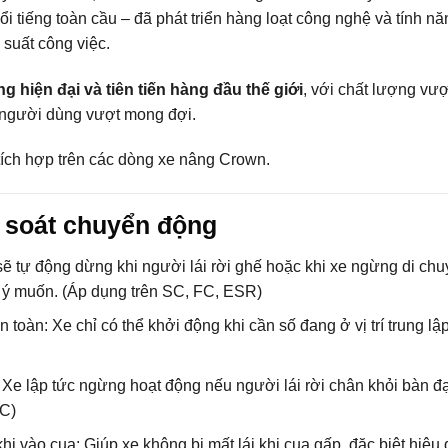
i tiếng toàn cầu – đã phát triển hàng loạt công nghệ và tính nă
suất công việc.
g hiện đại và tiên tiến hàng đầu thế giới
, với chất lượng vượt
m người dùng vượt mong đợi.
tích hợp trên các dòng xe nâng Crown.
 soát chuyển động
ẽ tự động dừng khi người lái rời ghế hoặc khi xe ngừng di chu
i ý muốn. (Áp dụng trên SC, FC, ESR)
toàn: Xe chỉ có thể khởi động khi cần số đang ở vị trí trung lậ
Xe lập tức ngừng hoạt động nếu người lái rời chân khỏi bàn đ
PC)
hi vào cua: Giúp xe không bị mất lái khi cua gấp, đặc biệt hiệu