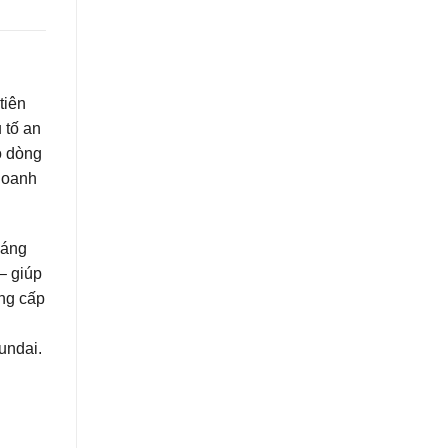
 tiên
 tố an
o dòng
doanh
đáng
– giúp
ng cấp
yundai.