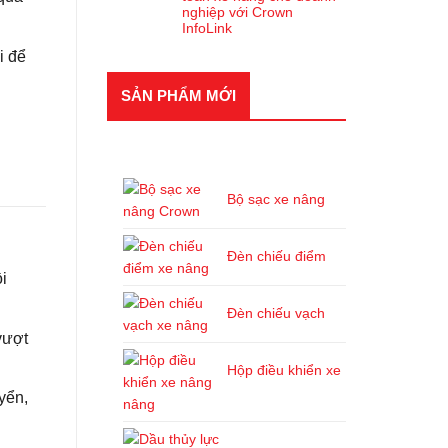
nghiệp với Crown
InfoLink
i để
SẢN PHẨM MỚI
SẢN PHẨM MỚI
Bộ sạc xe nâng
Đèn chiếu điểm
i
Đèn chiếu vạch
vượt
Hộp điều khiển xe
yển,
nâng