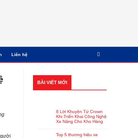
n
Liên hệ
ệ
BÀI VIẾT MỚI
BÀI VIẾT GẦN ĐÂY
8 Lời Khuyên Từ Crown
̣ng
Khi Triển Khai Công Nghệ
Xe Nâng Cho Kho Hàng
Top 5 thương hiệu xe
người