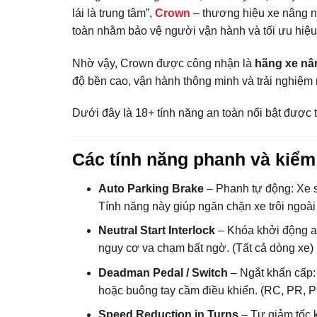
lái là trung tâm”,
Crown
– thương hiệu xe nâng nổ
toàn nhằm bảo vệ người vận hành và tối ưu hiệu 
Nhờ vậy, Crown được công nhận là
hãng xe nân
độ bền cao, vận hành thông minh và trải nghiệ
Dưới đây là 18+ tính năng an toàn nổi bật được 
Các tính năng phanh và kiểm
Auto Parking Brake
– Phanh tự động: Xe s
Tính năng này giúp ngăn chặn xe trôi ngoà
Neutral Start Interlock
– Khóa khởi động an 
nguy cơ va chạm bất ngờ. (Tất cả dòng xe)
Deadman Pedal / Switch
– Ngắt khẩn cấp: 
hoặc buông tay cầm điều khiển. (RC, PR, 
Speed Reduction in Turns
– Tự giảm tốc k