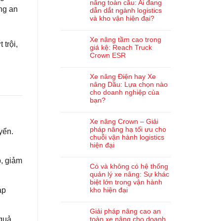
nâng toàn cầu: Ai đang
ng an
dẫn dắt ngành logistics
và kho vận hiện đại?
Xe nâng tầm cao trong
 trội,
giá kệ: Reach Truck
Crown ESR
Xe nâng Điện hay Xe
nâng Dầu: Lựa chọn nào
cho doanh nghiệp của
bạn?
Xe nâng Crown – Giải
pháp nâng hạ tối ưu cho
yển.
chuỗi vận hành logistics
hiện đại
p, giảm
Có và không có hệ thống
quản lý xe nâng: Sự khác
biệt lớn trong vận hành
ạp
kho hiện đại
Giải pháp nâng cao an
toàn xe nâng cho doanh
 quả