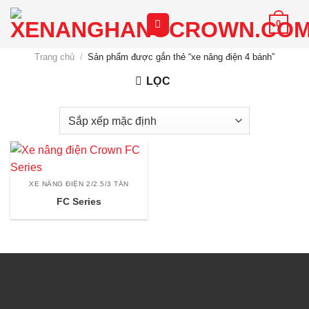
Chuyển
0
đến
nội
Trang chủ
/
Sản phẩm được gắn thẻ “xe nâng điện 4 bánh”
dung
LỌC
XE NÂNG ĐIỆN 2/2.5/3 TẤN
FC Series