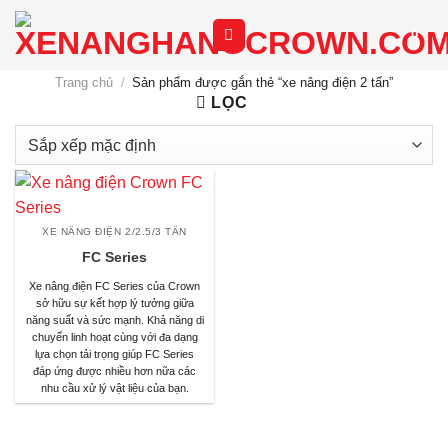
Chuyển
0
đến
nội
Trang chủ
/
Sản phẩm được gắn thẻ “xe nâng điện 2 tấn”
dung
LỌC
XE NÂNG ĐIỆN 2/2.5/3 TẤN
FC Series
Xe nâng điện FC Series của Crown
sở hữu sự kết hợp lý tưởng giữa
năng suất và sức mạnh. Khả năng di
chuyển linh hoạt cùng với đa dạng
lựa chọn tải trọng giúp FC Series
đáp ứng được nhiều hơn nữa các
nhu cầu xử lý vật liệu của bạn.