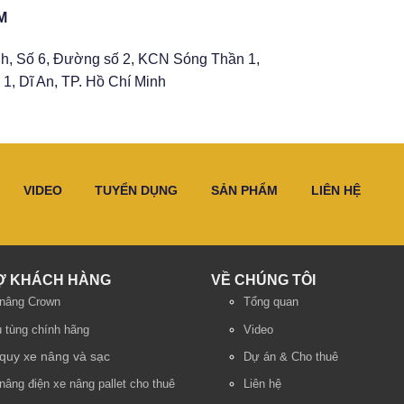
M
h, Số 6, Đường số 2, KCN Sóng Thần 1,
1, Dĩ An, TP. Hồ Chí Minh
VIDEO
TUYỂN DỤNG
SẢN PHẨM
LIÊN HỆ
Ợ KHÁCH HÀNG
VỀ CHÚNG TÔI
nâng Crown
Tổng quan
 tùng chính hãng
Video
quy xe nâng và sạc
Dự án & Cho thuê
nâng điện
xe nâng pallet cho thuê
Liên hệ