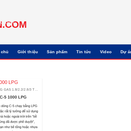
 chủ
Giới thiệu
Sản phẩm
Tin tức
Video
Dự á
XE NÂNG GAS 1.8/2.2/2.8/3 TẤN
C-5 1000 LPG
g dòng C-5 chạy bằng LPG
đặc rất lý tưởng để sử dụng
hà hoặc ngoài trời trên “bề
ứng đã được phê duyệt”,
ạn như bê tông hoặc nhựa