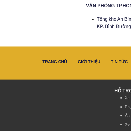
VĂN PHÒNG TP.HC
Tổng kho An Bìn
KP. Bình Đường 
TRANG CHỦ
GIỚI THIỆU
TIN TỨC
HỖ TR
Xe 
Phụ
Ắc 
Xe 