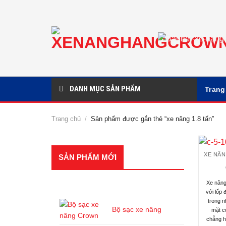
Chuyển
đến
nội
dung
DANH MỤC SẢN PHẨM
Trang
Trang chủ
/
Sản phẩm được gắn thẻ “xe nâng 1.8 tấn”
SẢN PHẨM MỚI
SẢN PHẨM
Xe nân
với lốp 
trong n
Bộ sạc xe nâng
mặt c
chẳng h