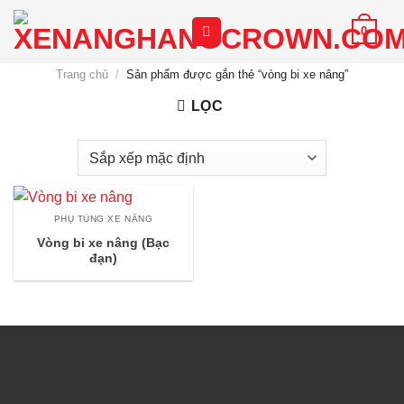
Chuyển
0
đến
nội
Trang chủ
/
Sản phẩm được gắn thẻ “vòng bi xe nâng”
dung
LỌC
PHỤ TÙNG XE NÂNG
Vòng bi xe nâng (Bạc
đạn)