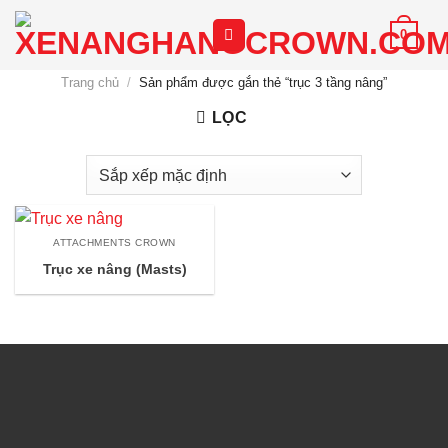
Chuyển
0
đến
nội
Trang chủ
/
Sản phẩm được gắn thẻ “trục 3 tầng nâng”
dung
LỌC
ATTACHMENTS CROWN
Trục xe nâng (Masts)