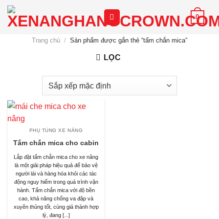
Chuyển
0
đến
nội
Trang chủ
/
Sản phẩm được gắn thẻ “tấm chắn mica”
dung
LỌC
PHỤ TÙNG XE NÂNG
Tắm chắn mica cho cabin
Lắp đặt tấm chắn mica cho xe nâng
là một giải pháp hiệu quả để bảo vệ
người lái và hàng hóa khỏi các tác
động nguy hiểm trong quá trình vận
hành. Tấm chắn mica với độ bền
cao, khả năng chống va đập và
xuyên thủng tốt, cùng giá thành hợp
lý, đang [...]