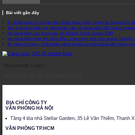
Bài viết gần đây
8 Lời Khuyên Từ Crown Khi Triển Khai Công Nghệ Xe Nâng Cho 
Top 5 thương hiệu xe nâng toàn cầu: Ai đang dẫn dắt ngành logisti
Xe nâng tầm cao trong giá kệ: Reach Truck Crown ESR
Xe nâng Điện hay Xe nâng Dầu: Lựa chọn nào cho doanh nghiệp 
Xe nâng Crown – Giải pháp nâng hạ tối ưu cho chuỗi vận hành logis
Attachments Crown
Càng xoay 360 độ (Rotating Forks)
ĐỊA CHỈ CÔNG TY
VĂN PHÒNG HÀ NỘI
Tầng 4 tòa nhà Stellar Garden, 35 Lê Văn Thiêm, Thanh 
VĂN PHÒNG TP.HCM