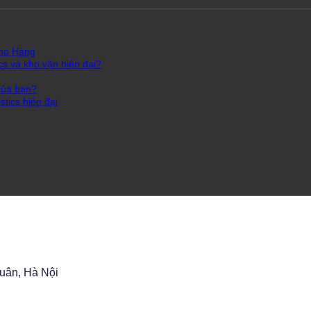
Kho Hàng
cs và kho vận hiện đại?
của bạn?
tics hiện đại
Xuân, Hà Nội