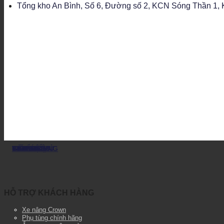
Tổng kho An Bình, Số 6, Đường số 2, KCN Sóng Thần 1, K
TRANG CHỦ
GIỚI THIỆU
TIN TỨC
VIDEO
TUYỂN DỤNG
SẢN PHẨM
LIÊN HỆ
HỖ TRỢ KHÁCH HÀNG
Xe nâng Crown
Phụ tùng chính hãng