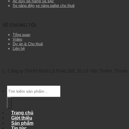
Ắc quy xe nâng và sạc
Xe nâng điện
xe nâng pallet cho thuê
VỀ CHÚNG TÔI
Tổng quan
Video
Dự án & Cho thuê
Liên hệ
Công ty TNHH Nhất Lộ Phát 168, 35 Lê Văn Thiêm, Thanh X
Tìm
kiếm:
Trang chủ
Giới thiệu
Sản phẩm
Tin tức