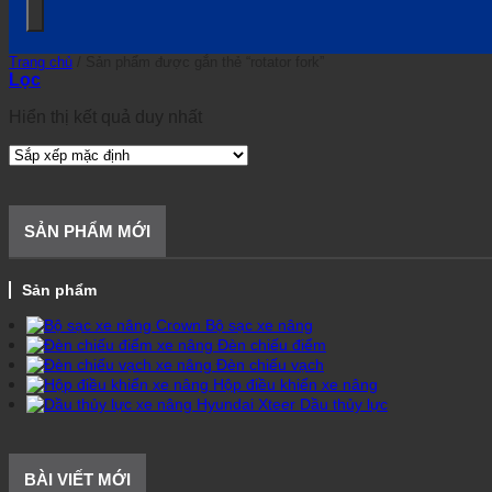
Trang chủ
/
Sản phẩm được gắn thẻ “rotator fork”
Lọc
Hiển thị kết quả duy nhất
SẢN PHẨM MỚI
Sản phẩm
Bộ sạc xe nâng
Đèn chiếu điểm
Đèn chiếu vạch
Hộp điều khiển xe nâng
Dầu thủy lực
BÀI VIẾT MỚI