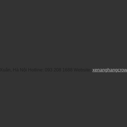
uân, Hà Nội Hotline: 093 208 1688 Website:
xenanghangcro