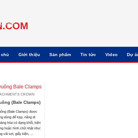
 chủ
Giới thiệu
Sản phẩm
Tin tức
Video
Dự á
TACHMENTS CROWN
uông (Bale Clamps)
uông (Bale Clamps) được
ng dùng để kẹp, nâng di
àng hóa có dạng khối, kiện
ng hoặc hình chữ nhật như:
g vải sợi, giấy kiện, ...