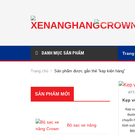
Chuyển
đến
nội
dung
DANH MỤC SẢN PHẨM
Trang
Trang chủ
/
Sản phẩm được gắn thẻ “kẹp kiện hàng”
AT
SẢN PHẨM MỚI
Kẹp v
SẢN PHẨM
Kẹp v
thườ
chuyển h
Bộ sạc xe nâng
hình vuô
Bôn