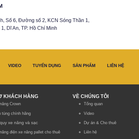
M
h, Số 6, Đường số 2, KCN Sóng Thần 1,
1, Dĩ An, TP. Hồ Chí Minh
VIDEO
TUYỂN DỤNG
SẢN PHẨM
LIÊN HỆ
Ợ KHÁCH HÀNG
VỀ CHÚNG TÔI
nâng Crown
Tổng quan
 tùng chính hãng
Video
quy xe nâng và sạc
Dự án & Cho thuê
nâng điện
xe nâng pallet cho thuê
Liên hệ