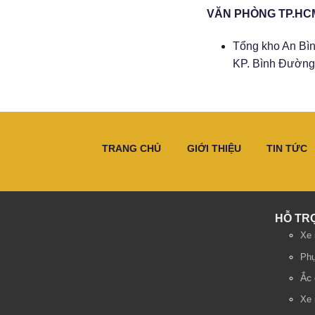
VĂN PHÒNG TP.HC
Tổng kho An Bìn
KP. Bình Đường 
TRANG CHỦ
GIỚI THIỆU
TIN TỨC
HỖ TR
Xe 
Phụ
Ắc 
Xe 