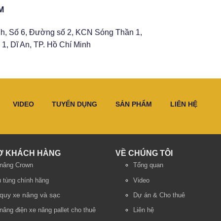
M
h, Số 6, Đường số 2, KCN Sóng Thần 1,
1, Dĩ An, TP. Hồ Chí Minh
VIDEO
TUYỂN DỤNG
SẢN PHẨM
LIÊN HỆ
Ợ KHÁCH HÀNG
VỀ CHÚNG TÔI
nâng Crown
Tổng quan
 tùng chính hãng
Video
quy xe nâng và sạc
Dự án & Cho thuê
nâng điện
xe nâng pallet cho thuê
Liên hệ