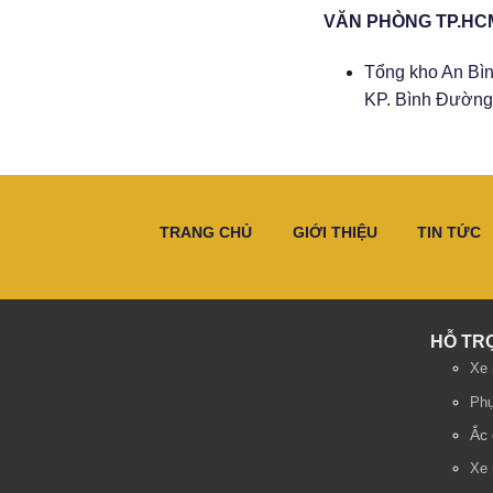
VĂN PHÒNG TP.HC
Tổng kho An Bìn
KP. Bình Đường 
TRANG CHỦ
GIỚI THIỆU
TIN TỨC
HỖ TR
Xe 
Phụ
Ắc 
Xe 