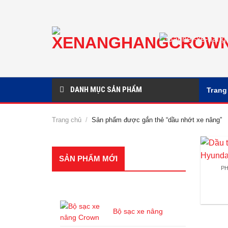
Chuyển
đến
nội
dung
DANH MỤC SẢN PHẨM
Trang
Trang chủ
/
Sản phẩm được gắn thẻ “dầu nhớt xe nâng”
SẢN PHẨM MỚI
P
SẢN PHẨM
Bộ sạc xe nâng