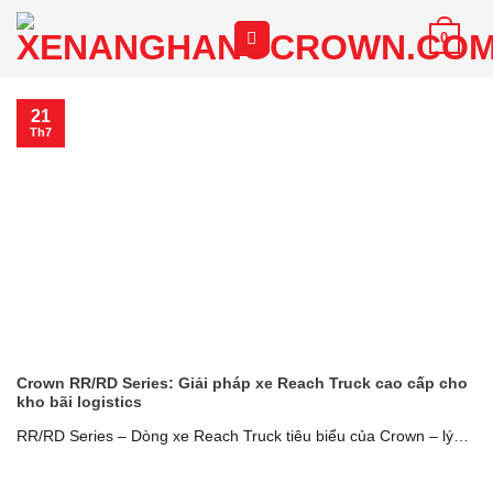
Chuyển
0
đến
nội
dung
21
Th7
Crown RR/RD Series: Giải pháp xe Reach Truck cao cấp cho
kho bãi logistics
RR/RD Series – Dòng xe Reach Truck tiêu biểu của Crown – lý
tưởng cho [...]