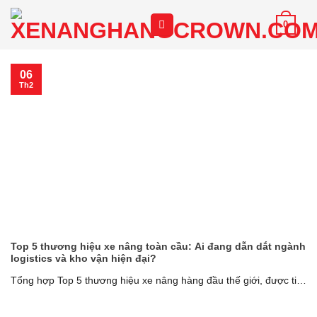
Chuyển
0
đến
nội
dung
06
Th2
Top 5 thương hiệu xe nâng toàn cầu: Ai đang dẫn dắt ngành
logistics và kho vận hiện đại?
Tổng hợp Top 5 thương hiệu xe nâng hàng đầu thế giới, được tin
dùng [...]