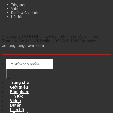
Tổng quan
Video
Dự án & Cho thuê
Liên hệ
Công ty TNHH Nhất Lộ Phát 168, 35 Lê Văn Thiêm,
Thanh Xuân, Hà Nội Hotline: 093 208 1688 Website:
xenanghangcrown.com
Tìm
kiếm:
Trang chủ
Giới thiệu
Sản phẩm
Tin tức
Video
Dự án
Liên hệ