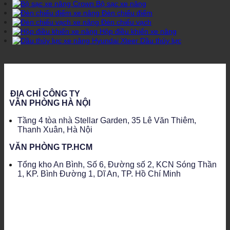
Bộ sạc xe nâng
Đèn chiếu điểm
Đèn chiếu vạch
Hộp điều khiển xe nâng
Dầu thủy lực
ĐỊA CHỈ CÔNG TY
VĂN PHÒNG HÀ NỘI
Tầng 4 tòa nhà Stellar Garden, 35 Lê Văn Thiêm,
Thanh Xuân, Hà Nội
VĂN PHÒNG TP.HCM
Tổng kho An Bình, Số 6, Đường số 2, KCN Sóng Thần
1, KP. Bình Đường 1, Dĩ An, TP. Hồ Chí Minh