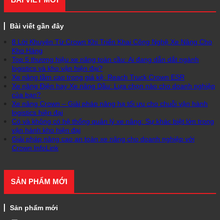
Bài viết gần đây
8 Lời Khuyên Từ Crown Khi Triển Khai Công Nghệ Xe Nâng Cho
Kho Hàng
Top 5 thương hiệu xe nâng toàn cầu: Ai đang dẫn dắt ngành
logistics và kho vận hiện đại?
Xe nâng tầm cao trong giá kệ: Reach Truck Crown ESR
Xe nâng Điện hay Xe nâng Dầu: Lựa chọn nào cho doanh nghiệp
của bạn?
Xe nâng Crown – Giải pháp nâng hạ tối ưu cho chuỗi vận hành
logistics hiện đại
Có và không có hệ thống quản lý xe nâng: Sự khác biệt lớn trong
vận hành kho hiện đại
Giải pháp nâng cao an toàn xe nâng cho doanh nghiệp với
Crown InfoLink
SẢN PHẨM MỚI
Sản phẩm mới