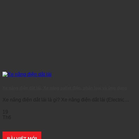
Xe nâng điện dắt lái, Xe nâng pallet điện, phân loại và ứng dụng
Xe nâng điện dắt lái là gì? Xe nâng điện dắt lái (Electric
Walkie Pallet [...]
19
Th6
BÀI VIẾT MỚI