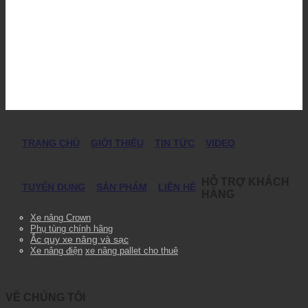
TRANG CHỦ
GIỚI THIỆU
TIN TỨC
VIDEO
HỖ TRỢ KHÁCH
TUYỂN DỤNG
SẢN PHẨM
LIÊN HỆ
HÀNG
Xe nâng Crown
Phụ tùng chính hãng
Ắc quy xe nâng và sạc
Xe nâng điện
xe nâng pallet cho thuê
VỀ CHÚNG TÔI