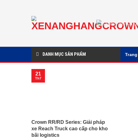
Chuyển
đến
nội
dung
DANH MỤC SẢN PHẨM
Trang
21
Th7
Crown RR/RD Series: Giải pháp
xe Reach Truck cao cấp cho kho
bãi logistics