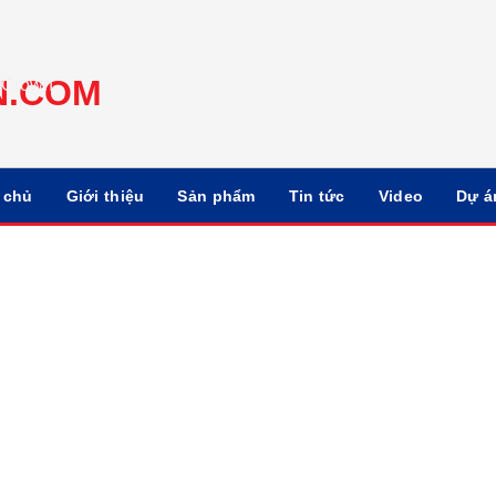
 chủ
Giới thiệu
Sản phẩm
Tin tức
Video
Dự á