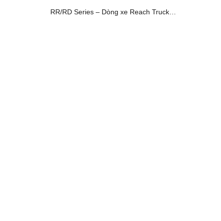
RR/RD Series – Dòng xe Reach Truck
tiêu biểu của Crown – lý tưởng cho [...]