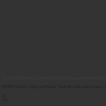
Crown RR/RD Series: Giải pháp xe Reach Truck cao cấp cho kho bãi lo
RR/RD Series – Dòng xe Reach Truck tiêu biểu của Crown – lý
21
Th7