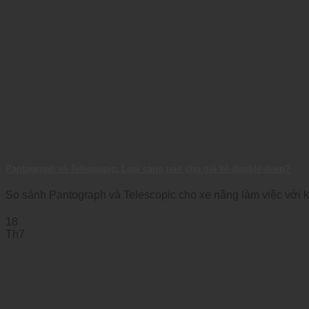
Pantograph và Telescopic: Loại càng nào cho giá kệ double-deep?
So sánh Pantograph và Telescopic cho xe nâng làm việc với kệ 
18
Th7