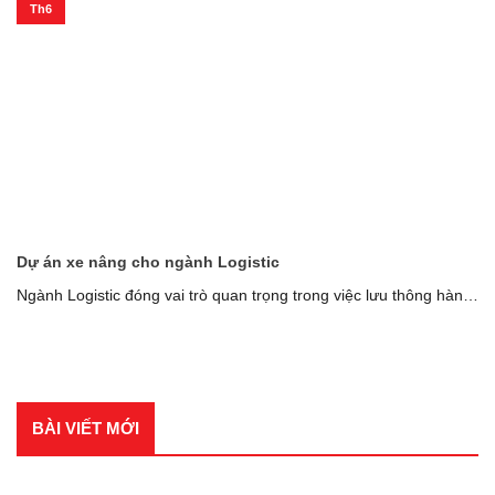
Th6
Dự án xe nâng cho ngành Logistic
Ngành Logistic đóng vai trò quan trọng trong việc lưu thông hàng
hóa, thúc đẩy [...]
BÀI VIẾT MỚI
BÀI VIẾT GẦN ĐÂY