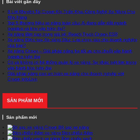
Bài viết gần đây
8 Lời Khuyên Từ Crown Khi Triển Khai Công Nghệ Xe Nâng Cho
Kho Hàng
Top 5 thương hiệu xe nâng toàn cầu: Ai đang dẫn dắt ngành
logistics và kho vận hiện đại?
Xe nâng tầm cao trong giá kệ: Reach Truck Crown ESR
Xe nâng Điện hay Xe nâng Dầu: Lựa chọn nào cho doanh nghiệp
của bạn?
Xe nâng Crown – Giải pháp nâng hạ tối ưu cho chuỗi vận hành
logistics hiện đại
Có và không có hệ thống quản lý xe nâng: Sự khác biệt lớn trong
vận hành kho hiện đại
Giải pháp nâng cao an toàn xe nâng cho doanh nghiệp với
Crown InfoLink
SẢN PHẨM MỚI
Sản phẩm mới
Bộ sạc xe nâng
Đèn chiếu điểm
Đèn chiếu vạch