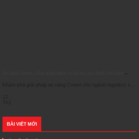
Xe nâng Crown – Giải pháp nâng hạ tối ưu cho chuỗi vận hành
logistics hiện đại
Khám phá giải pháp xe nâng Crown cho ngành logistics: xe
đối trọng, reach truck, [...]
12
Th1
BÀI VIẾT MỚI