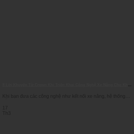
8 Lời Khuyên Từ Crown Khi Triển Khai Công Nghệ Xe Nâng Cho Kho
Hàng
Khi bạn đưa các công nghệ như kết nối xe nâng, hệ thống
hỗ trợ [...]
17
Th3