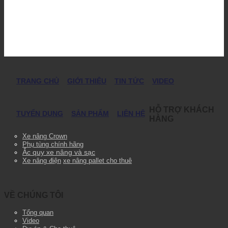
TRANG CHỦ
GIỚI THIỆU
TIN TỨC
VIDEO
HỖ TRỢ KHÁCH
TUYỂN DỤNG
SẢN PHẨM
LIÊN HỆ
HÀNG
Xe nâng Crown
Phụ tùng chính hãng
Ắc quy xe nâng và sạc
Xe nâng điện
xe nâng pallet cho thuê
VỀ CHÚNG TÔI
Tổng quan
Video