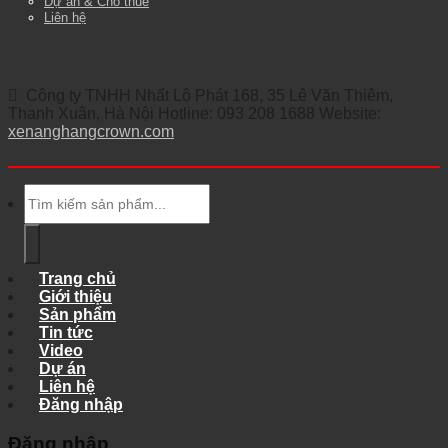
Dự án & Cho thuê
Liên hệ
Công ty TNHH Nhất Lộ Phát 168, 35 Lê Văn Thiêm,
Thanh Xuân, Hà Nội Hotline: 093 208 1688 Website:
xenanghangcrown.com
Tìm
kiếm:
Trang chủ
Giới thiệu
Sản phẩm
Tin tức
Video
Dự án
Liên hệ
Đăng nhập
Đăng nhập