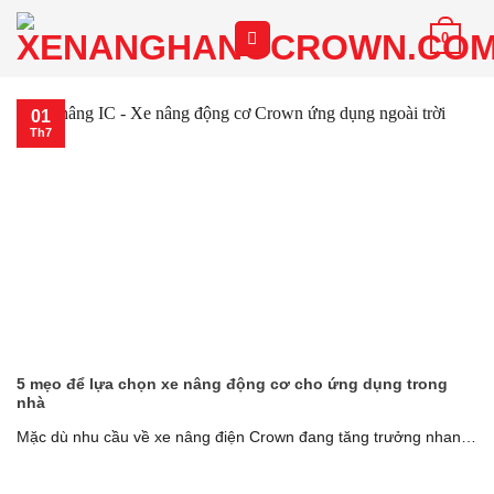
Chuyển
0
đến
nội
dung
01
Th7
5 mẹo để lựa chọn xe nâng động cơ cho ứng dụng trong
nhà
Mặc dù nhu cầu về xe nâng điện Crown đang tăng trưởng nhanh
hơn so [...]