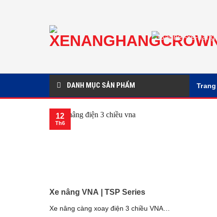
Chuyển
đến
nội
dung
DANH MỤC SẢN PHẨM
Trang
12
Th6
Xe nâng VNA | TSP Series
Xe nâng càng xoay điện 3 chiều VNA