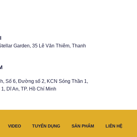
I
Stellar Garden, 35 Lê Văn Thiêm, Thanh
M
h, Số 6, Đường số 2, KCN Sóng Thần 1,
1, Dĩ An, TP. Hồ Chí Minh
VIDEO
TUYỂN DỤNG
SẢN PHẨM
LIÊN HỆ