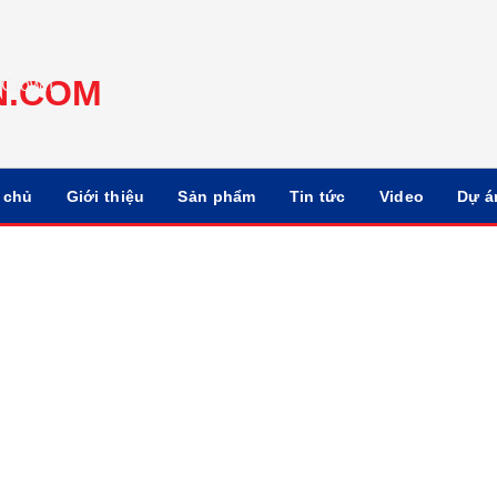
 chủ
Giới thiệu
Sản phẩm
Tin tức
Video
Dự á