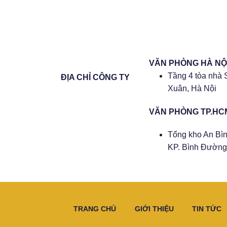
VĂN PHÒNG HÀ NỘ
Tầng 4 tòa nhà 
ĐỊA CHỈ CÔNG TY
Xuân, Hà Nội
VĂN PHÒNG TP.HC
Tổng kho An Bìn
KP. Bình Đường 
TRANG CHỦ
GIỚI THIỆU
TIN TỨC