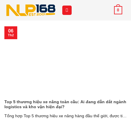
Chuyển
0
đến
nội
dung
06
Th2
Top 5 thương hiệu xe nâng toàn cầu: Ai đang dẫn dắt ngành
logistics và kho vận hiện đại?
Tổng hợp Top 5 thương hiệu xe nâng hàng đầu thế giới, được tin
dùng [...]