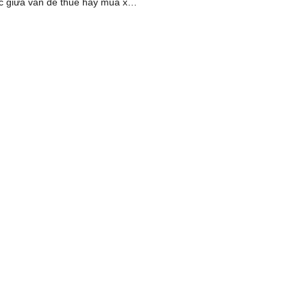
 giữa vấn đề thuê hay mua xe
 ra trong nhiều doanh [...]