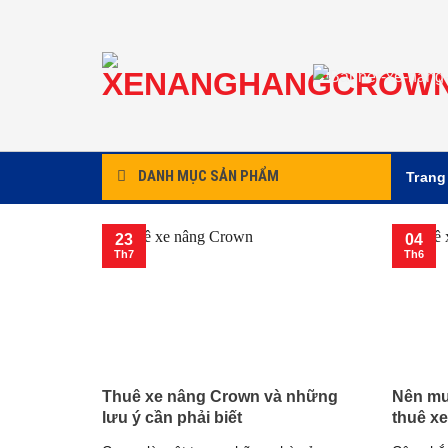
Chuyển
đến
nội
dung
DANH MỤC SẢN PHẨM
Trang
23
04
Th7
Th6
Thuê xe nâng Crown và những
Nên mu
lưu ý cần phải biết
thuê xe