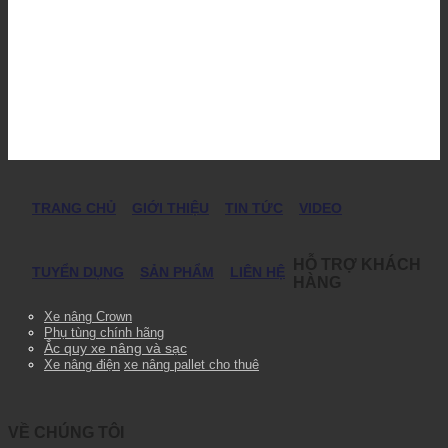
TRANG CHỦ
GIỚI THIỆU
TIN TỨC
VIDEO
HỖ TRỢ KHÁCH
TUYỂN DỤNG
SẢN PHẨM
LIÊN HỆ
HÀNG
Xe nâng Crown
Phụ tùng chính hãng
Ắc quy xe nâng và sạc
Xe nâng điện
xe nâng pallet cho thuê
VỀ CHÚNG TÔI