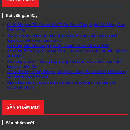
Bài viết gần đây
8 Lời Khuyên Từ Crown Khi Triển Khai Công Nghệ Xe Nâng Cho
Kho Hàng
Top 5 thương hiệu xe nâng toàn cầu: Ai đang dẫn dắt ngành
logistics và kho vận hiện đại?
Xe nâng tầm cao trong giá kệ: Reach Truck Crown ESR
Xe nâng Điện hay Xe nâng Dầu: Lựa chọn nào cho doanh nghiệp
của bạn?
Xe nâng Crown – Giải pháp nâng hạ tối ưu cho chuỗi vận hành
logistics hiện đại
Có và không có hệ thống quản lý xe nâng: Sự khác biệt lớn trong
vận hành kho hiện đại
Giải pháp nâng cao an toàn xe nâng cho doanh nghiệp với
Crown InfoLink
SẢN PHẨM MỚI
Sản phẩm mới