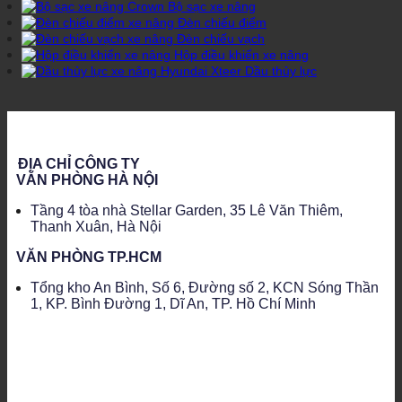
Bộ sạc xe nâng
Đèn chiếu điểm
Đèn chiếu vạch
Hộp điều khiển xe nâng
Dầu thủy lực
ĐỊA CHỈ CÔNG TY
VĂN PHÒNG HÀ NỘI
Tầng 4 tòa nhà Stellar Garden, 35 Lê Văn Thiêm,
Thanh Xuân, Hà Nội
VĂN PHÒNG TP.HCM
Tổng kho An Bình, Số 6, Đường số 2, KCN Sóng Thần
1, KP. Bình Đường 1, Dĩ An, TP. Hồ Chí Minh