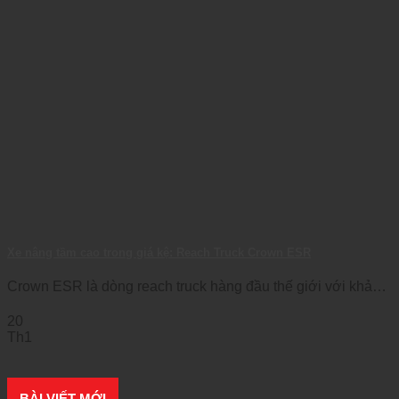
Xe nâng tầm cao trong giá kệ: Reach Truck Crown ESR
Crown ESR là dòng reach truck hàng đầu thế giới với khả
năng nâng cao, [...]
20
Th1
BÀI VIẾT MỚI