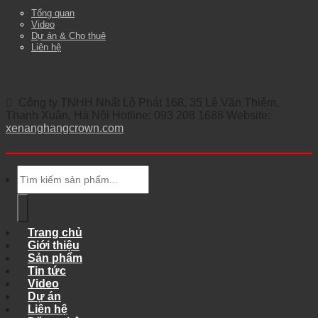
Tổng quan
Video
Dự án & Cho thuê
Liên hệ
Công ty TNHH Nhất Lộ Phát 168, 35 Lê Văn Thiêm,
Thanh Xuân, Hà Nội Hotline: 093 208 1688 Website:
xenanghangcrown.com
Tìm
kiếm:
Trang chủ
Giới thiệu
Sản phẩm
Tin tức
Video
Dự án
Liên hệ