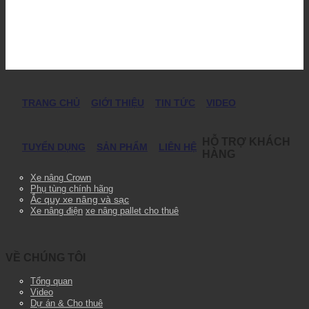
TRANG CHỦ
GIỚI THIỆU
TIN TỨC
VIDEO
HỖ TRỢ KHÁCH
TUYỂN DỤNG
SẢN PHẨM
LIÊN HỆ
HÀNG
Xe nâng Crown
Phụ tùng chính hãng
Ắc quy xe nâng và sạc
Xe nâng điện
xe nâng pallet cho thuê
VỀ CHÚNG TÔI
Tổng quan
Video
Dự án & Cho thuê