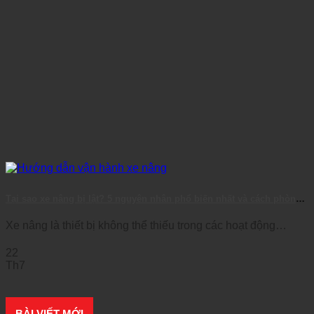
Tại sao xe nâng bị lật? 5 nguyên nhân phổ biến nhất và cách phòng
tránh
Xe nâng là thiết bị không thể thiếu trong các hoạt động
logistics, kho bãi, [...]
22
Th7
BÀI VIẾT MỚI