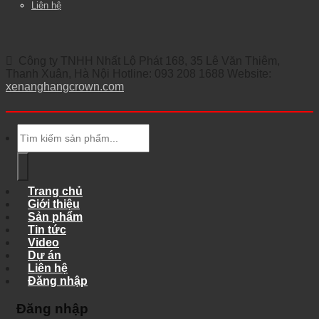
Liên hệ
Công ty TNHH Nhất Lộ Phát 168, 35 Lê Văn Thiêm,
Thanh Xuân, Hà Nội Hotline: 093 208 1688 Website:
xenanghangcrown.com
Tìm
kiếm:
Trang chủ
Giới thiệu
Sản phẩm
Tin tức
Video
Dự án
Liên hệ
Đăng nhập
Đăng nhập