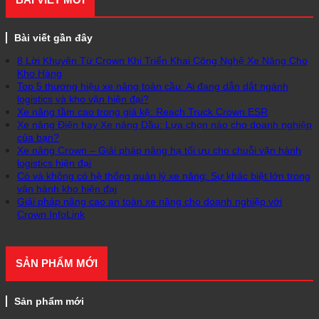
Bài viết gần đây
8 Lời Khuyên Từ Crown Khi Triển Khai Công Nghệ Xe Nâng Cho
Kho Hàng
Top 5 thương hiệu xe nâng toàn cầu: Ai đang dẫn dắt ngành
logistics và kho vận hiện đại?
Xe nâng tầm cao trong giá kệ: Reach Truck Crown ESR
Xe nâng Điện hay Xe nâng Dầu: Lựa chọn nào cho doanh nghiệp
của bạn?
Xe nâng Crown – Giải pháp nâng hạ tối ưu cho chuỗi vận hành
logistics hiện đại
Có và không có hệ thống quản lý xe nâng: Sự khác biệt lớn trong
vận hành kho hiện đại
Giải pháp nâng cao an toàn xe nâng cho doanh nghiệp với
Crown InfoLink
SẢN PHẨM MỚI
Sản phẩm mới