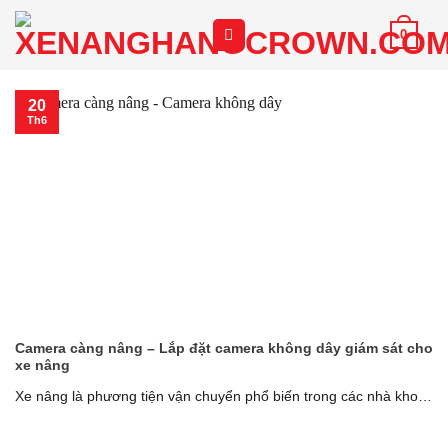
Chuyển
0
đến
nội
dung
20
Th6
Camera càng nâng – Lắp đặt camera không dây giám sát cho
xe nâng
Xe nâng là phương tiện vận chuyển phổ biến trong các nhà kho,
khu công [...]