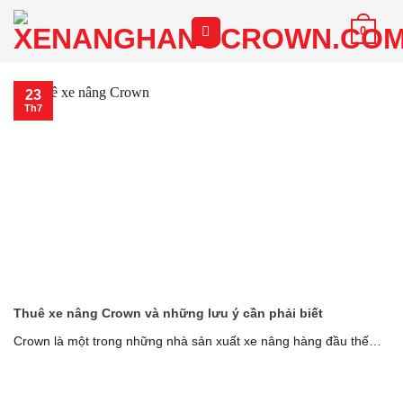
Chuyển
0
đến
nội
dung
23
Th7
Thuê xe nâng Crown và những lưu ý cần phải biết
Crown là một trong những nhà sản xuất xe nâng hàng đầu thế
giới, cung [...]