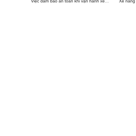
Việc đảm bảo an toàn khi vận hành xe
Xe nâng l
nâng trong môi trường làm việc [...]
nhiều ng
[...]