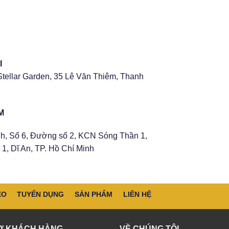
I
Stellar Garden, 35 Lê Văn Thiêm, Thanh
M
h, Số 6, Đường số 2, KCN Sóng Thần 1,
1, Dĩ An, TP. Hồ Chí Minh
EO
TUYỂN DỤNG
SẢN PHẨM
LIÊN HỆ
Ợ KHÁCH HÀNG
VỀ CHÚNG TÔI