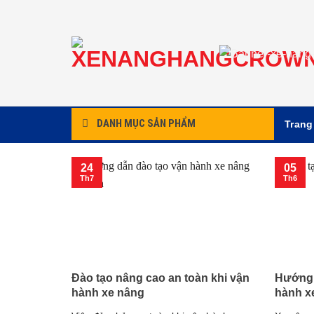
Chuyển
đến
nội
dung
DANH MỤC SẢN PHẨM
Trang
24
05
Th7
Th6
Đào tạo nâng cao an toàn khi vận
Hướng 
hành xe nâng
hành x