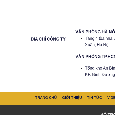
VĂN PHÒNG HÀ NỘ
Tầng 4 tòa nhà 
ĐỊA CHỈ CÔNG TY
Xuân, Hà Nội
VĂN PHÒNG TP.HC
Tổng kho An Bìn
KP. Bình Đường 
TRANG CHỦ
GIỚI THIỆU
TIN TỨC
VID
HỖ TR