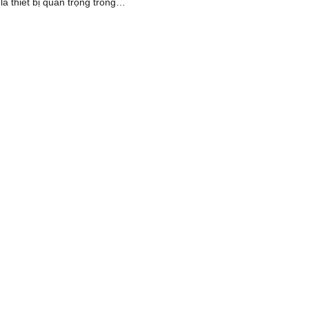
à thiết bị quan trọng trong
ành công nghiệp, tuy nhiên việc