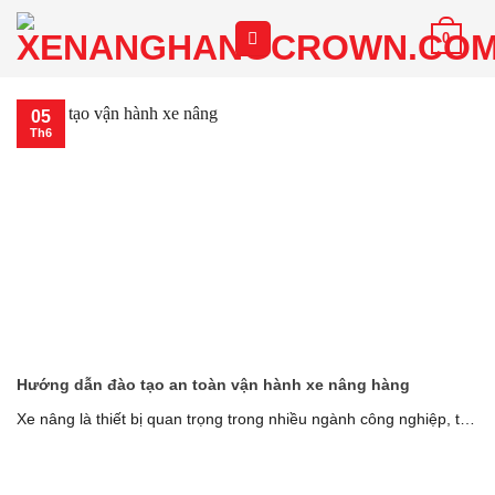
Chuyển
0
đến
nội
dung
05
Th6
Hướng dẫn đào tạo an toàn vận hành xe nâng hàng
Xe nâng là thiết bị quan trọng trong nhiều ngành công nghiệp, tuy
nhiên việc [...]