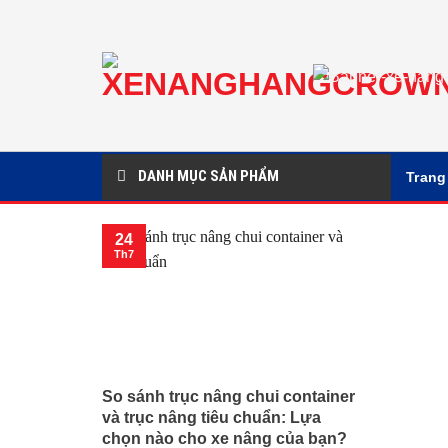
Chuyển
đến
nội
dung
DANH MỤC SẢN PHẨM
Trang
24
Th7
So sánh trục nâng chui container
và trục nâng tiêu chuẩn: Lựa
chọn nào cho xe nâng của bạn?