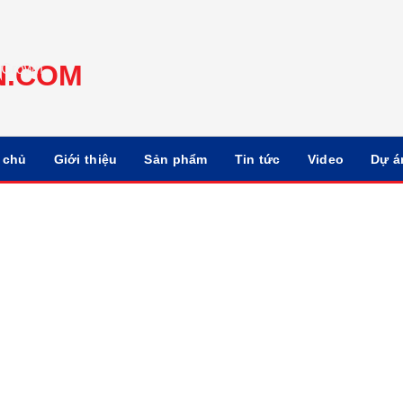
 chủ
Giới thiệu
Sản phẩm
Tin tức
Video
Dự á