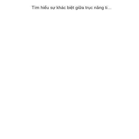
Tìm hiểu sự khác biệt giữa trục nâng tiêu
chuẩn và trục nâng chui container. [...]