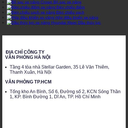
Bộ sạc xe nâng
Đèn chiếu điểm
Đèn chiếu vạch
Hộp điều khiển xe nâng
Dầu thủy lực
ĐỊA CHỈ CÔNG TY
VĂN PHÒNG HÀ NỘI
Tầng 4 tòa nhà Stellar Garden, 35 Lê Văn Thiêm,
Thanh Xuân, Hà Nội
VĂN PHÒNG TP.HCM
Tổng kho An Bình, Số 6, Đường số 2, KCN Sóng Thần
1, KP. Bình Đường 1, Dĩ An, TP. Hồ Chí Minh