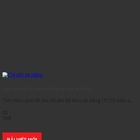
Làm thế nào để giảm chi phí sở hữu xe nâng?
Tìm hiểu cách tối ưu chi phí sở hữu xe nâng (TCO) hiệu quả
với [...]
01
Th8
BÀI VIẾT MỚI