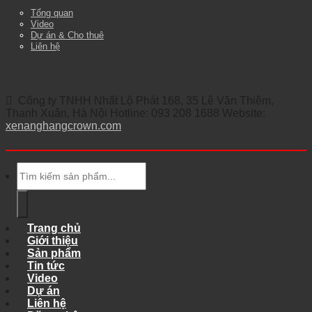
Tổng quan
Video
Dự án & Cho thuê
Liên hệ
Công ty TNHH Nhất Lộ Phát 168, 35 Lê Văn Thiêm,
Thanh Xuân, Hà Nội Hotline: 093 208 1688 Website:
xenanghangcrown.com
Tìm
kiếm:
Trang chủ
Giới thiệu
Sản phẩm
Tin tức
Video
Dự án
Liên hệ