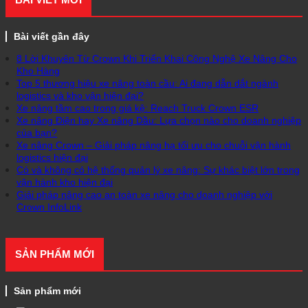
Bài viết gần đây
8 Lời Khuyên Từ Crown Khi Triển Khai Công Nghệ Xe Nâng Cho
Kho Hàng
Top 5 thương hiệu xe nâng toàn cầu: Ai đang dẫn dắt ngành
logistics và kho vận hiện đại?
Xe nâng tầm cao trong giá kệ: Reach Truck Crown ESR
Xe nâng Điện hay Xe nâng Dầu: Lựa chọn nào cho doanh nghiệp
của bạn?
Xe nâng Crown – Giải pháp nâng hạ tối ưu cho chuỗi vận hành
logistics hiện đại
Có và không có hệ thống quản lý xe nâng: Sự khác biệt lớn trong
vận hành kho hiện đại
Giải pháp nâng cao an toàn xe nâng cho doanh nghiệp với
Crown InfoLink
SẢN PHẨM MỚI
Sản phẩm mới