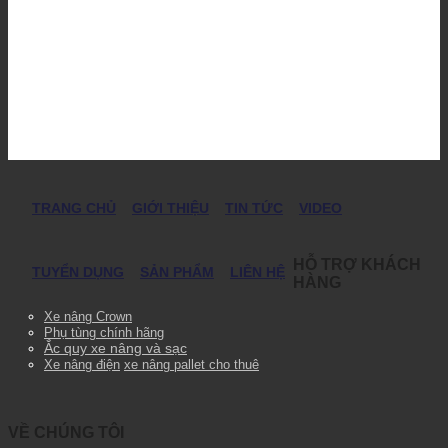
TRANG CHỦ
GIỚI THIỆU
TIN TỨC
VIDEO
HỖ TRỢ KHÁCH
TUYỂN DỤNG
SẢN PHẨM
LIÊN HỆ
HÀNG
Xe nâng Crown
Phụ tùng chính hãng
Ắc quy xe nâng và sạc
Xe nâng điện
xe nâng pallet cho thuê
VỀ CHÚNG TÔI