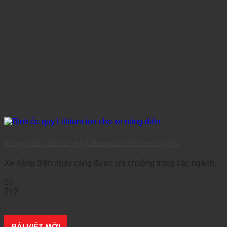
Ắc quy khô – Bình ắc quy Lithium-ion cho xe nâng điện
Xe nâng điện ngày càng được ưa chuộng trong các ngành
công nghiệp bởi khả [...]
01
Th7
BÀI VIẾT MỚI