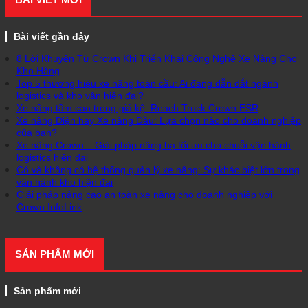
Bài viết gần đây
8 Lời Khuyên Từ Crown Khi Triển Khai Công Nghệ Xe Nâng Cho
Kho Hàng
Top 5 thương hiệu xe nâng toàn cầu: Ai đang dẫn dắt ngành
logistics và kho vận hiện đại?
Xe nâng tầm cao trong giá kệ: Reach Truck Crown ESR
Xe nâng Điện hay Xe nâng Dầu: Lựa chọn nào cho doanh nghiệp
của bạn?
Xe nâng Crown – Giải pháp nâng hạ tối ưu cho chuỗi vận hành
logistics hiện đại
Có và không có hệ thống quản lý xe nâng: Sự khác biệt lớn trong
vận hành kho hiện đại
Giải pháp nâng cao an toàn xe nâng cho doanh nghiệp với
Crown InfoLink
SẢN PHẨM MỚI
Sản phẩm mới