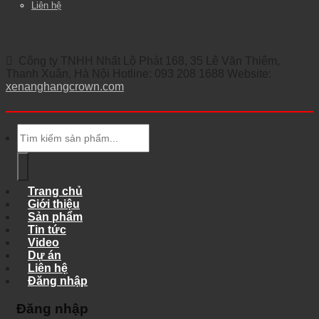
Liên hệ
Công ty TNHH Nhất Lộ Phát 168, 35 Lê Văn Thiêm,
Thanh Xuân, Hà Nội Hotline: 093 208 1688 Website:
xenanghangcrown.com
Tìm
kiếm:
Trang chủ
Giới thiệu
Sản phẩm
Tin tức
Video
Dự án
Liên hệ
Đăng nhập
Đăng nhập