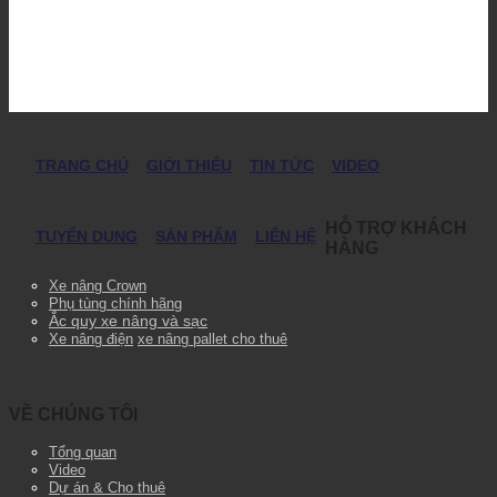
TRANG CHỦ
GIỚI THIỆU
TIN TỨC
VIDEO
HỖ TRỢ KHÁCH
TUYỂN DỤNG
SẢN PHẨM
LIÊN HỆ
HÀNG
Xe nâng Crown
Phụ tùng chính hãng
Ắc quy xe nâng và sạc
Xe nâng điện
xe nâng pallet cho thuê
VỀ CHÚNG TÔI
Tổng quan
Video
Dự án & Cho thuê