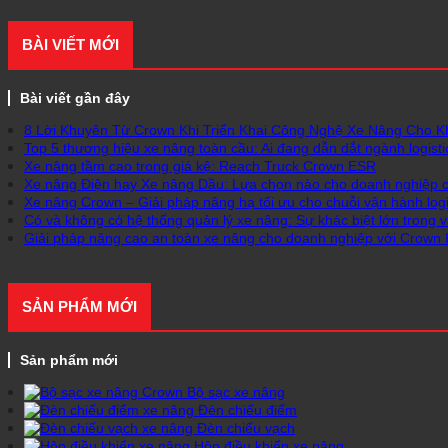
BÀI VIẾT MỚI
Bài viết gần đây
8 Lời Khuyên Từ Crown Khi Triển Khai Công Nghệ Xe Nâng Cho 
Top 5 thương hiệu xe nâng toàn cầu: Ai đang dẫn dắt ngành logisti
Xe nâng tầm cao trong giá kệ: Reach Truck Crown ESR
Xe nâng Điện hay Xe nâng Dầu: Lựa chọn nào cho doanh nghiệp 
Xe nâng Crown – Giải pháp nâng hạ tối ưu cho chuỗi vận hành logis
Có và không có hệ thống quản lý xe nâng: Sự khác biệt lớn trong 
Giải pháp nâng cao an toàn xe nâng cho doanh nghiệp với Crown 
SẢN PHẨM MỚI
Sản phẩm mới
Bộ sạc xe nâng
Đèn chiếu điểm
Đèn chiếu vạch
Hộp điều khiển xe nâng