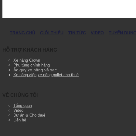
TRANG CHỦ
GIỚI THIỆU
TIN TỨC
VIDEO
TUYỂN DỤN
HỖ TRỢ KHÁCH HÀNG
Xe nâng Crown
Phụ tùng chính hãng
Ắc quy xe nâng và sạc
Xe nâng điện
xe nâng pallet cho thuê
VỀ CHÚNG TÔI
Tổng quan
Video
Dự án & Cho thuê
Liên hệ