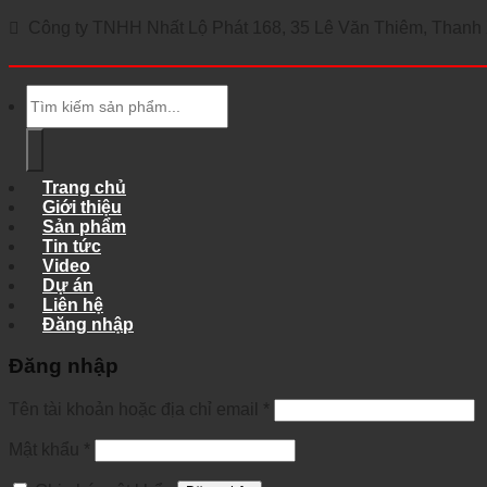
Công ty TNHH Nhất Lộ Phát 168, 35 Lê Văn Thiêm, Thanh X
Tìm
kiếm:
Trang chủ
Giới thiệu
Sản phẩm
Tin tức
Video
Dự án
Liên hệ
Đăng nhập
Đăng nhập
Tên tài khoản hoặc địa chỉ email
*
Mật khẩu
*