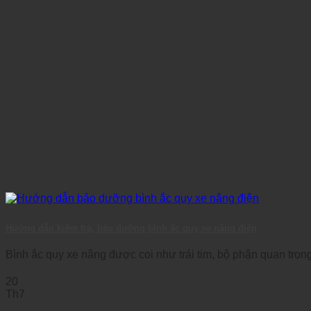
Hướng dẫn kiểm tra, bảo dưỡng bình ắc quy xe nâng điện
Bình ắc quy xe nâng được coi như trái tim, bộ phận quan trọng 
20
Th7