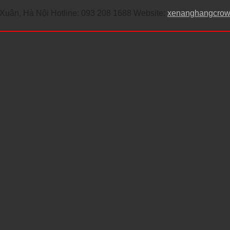
uân, Hà Nội Hotline: 093 208 1688 Website:
xenanghangcro