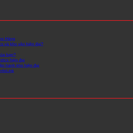
Kho Hàng
cs và kho vận hiện đại?
của bạn?
tics hiện đại
vận hành kho hiện đại
InfoLink