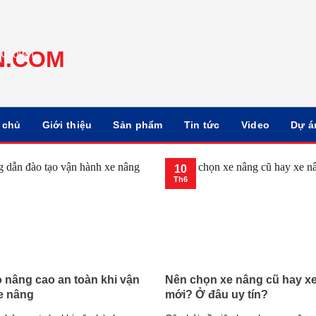
 chủ
Giới thiệu
Sản phẩm
Tin tức
Video
Dự á
10
Th6
 nâng cao an toàn khi vận
Nên chọn xe nâng cũ hay x
e nâng
mới? Ở đâu uy tín?