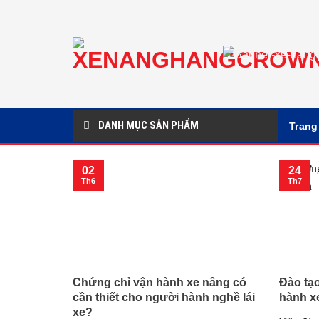
Chuyển
đến
nội
dung
DANH MỤC SẢN PHẨM
Trang
02
24
Th6
Th7
Chứng chỉ vận hành xe nâng có
Đào tạo
cần thiết cho người hành nghề lái
hành x
xe?