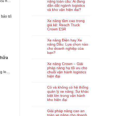
 cũ hay
nâng toàn cầu: Ai đang
dẫn dắt ngành logistics
và kho vận hiện đại?
Xe nâng tầm cao trong
giá kệ: Reach Truck
Crown ESR
Xe nâng Điện hay Xe
nâng Dầu: Lựa chọn nào
cho doanh nghiệp của
bạn?
chữa
Xe nâng Crown – Giải
pháp nâng hạ tối ưu cho
g loại
chuỗi vận hành logistics
hiện đại
..]
Có và không có hệ thống
quản lý xe nâng: Sự khác
biệt lớn trong vận hành
kho hiện đại
Giải pháp nâng cao an
toàn xe nâng cho doanh