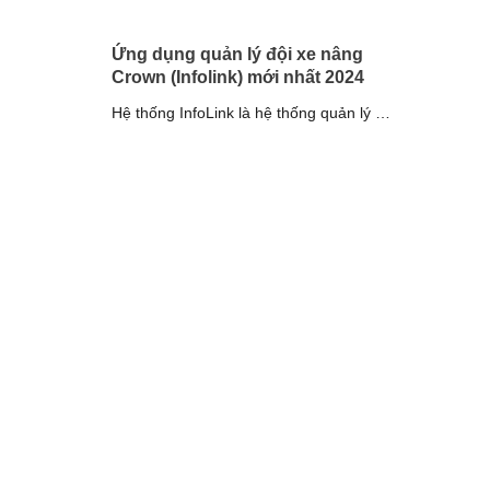
Ứng dụng quản lý đội xe nâng
Crown (Infolink) mới nhất 2024
Hệ thống InfoLink là hệ thống quản lý đội
xe nâng toàn diện, phát triển bởi [...]