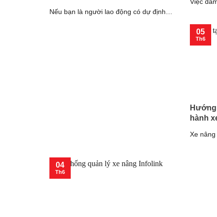
Việc đảm
Nếu bạn là người lao động có dự định
nâng tron
hành nghề vận hành xe nâng [...]
05
Th6
Hướng 
hành x
Xe nâng l
nhiều ng
[...]
04
Th6