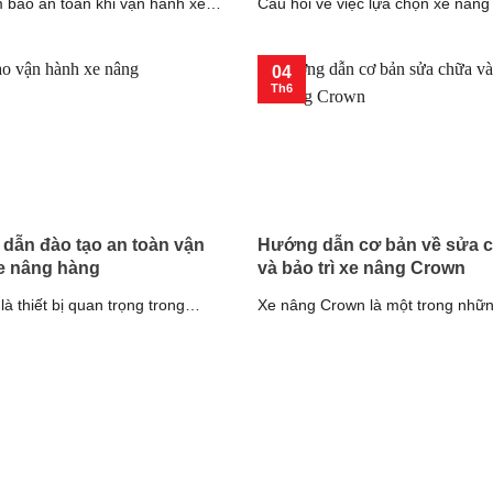
 bảo an toàn khi vận hành xe
Câu hỏi về việc lựa chọn xe nâng
g môi trường làm việc [...]
xe nâng mới luôn là [...]
04
Th6
dẫn đào tạo an toàn vận
Hướng dẫn cơ bản về sửa 
e nâng hàng
và bảo trì xe nâng Crown
à thiết bị quan trọng trong
Xe nâng Crown là một trong nhữn
ành công nghiệp, tuy nhiên việc
xe nâng hàng chất lượng cao và [.