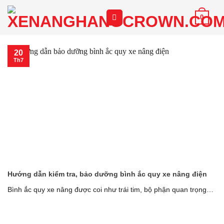
Chuyển
0
đến
nội
dung
20
Th7
Hướng dẫn kiểm tra, bảo dưỡng bình ắc quy xe nâng điện
Bình ắc quy xe nâng được coi như trái tim, bộ phận quan trọng
của [...]