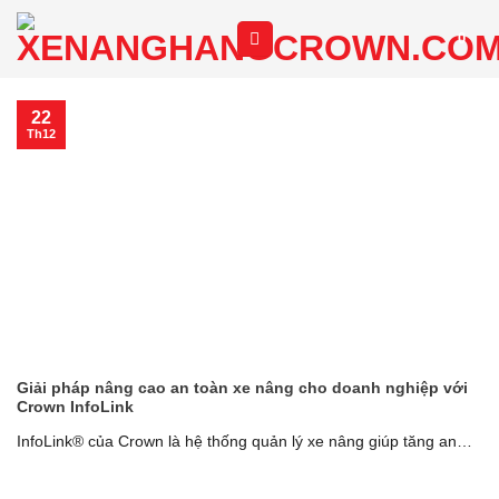
Chuyển
0
đến
nội
dung
22
Th12
Giải pháp nâng cao an toàn xe nâng cho doanh nghiệp với
Crown InfoLink
InfoLink® của Crown là hệ thống quản lý xe nâng giúp tăng an
toàn xe [...]